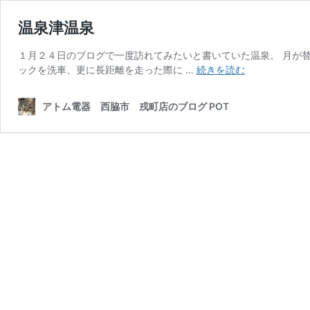
温泉津温泉
１月２４日のブログで一度訪れてみたいと書いていた温泉。 月が
温
ックを洗車、更に長距離を走った際に …
続きを読む
泉
津
アトム電器 西脇市 戎町店のブログ POT
温
泉