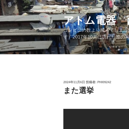
コ
ン
テ
アトム電器 
ン
コンビニの数より減ってしまっ
ツ
す）2017年10月に訪れた
へ
ス
キ
ッ
プ
投
2024年11月6日
投稿者:
PHI09242
稿
また選挙
日: