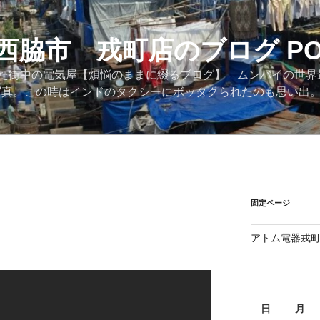
西脇市 戎町店のブログ PO
た街中の電気屋【煩悩のままに綴るブログ】 ムンバイの世界
際の写真。この時はインドのタクシーにボッタクられたのも思い出
固定ページ
アトム電器戎
日
月