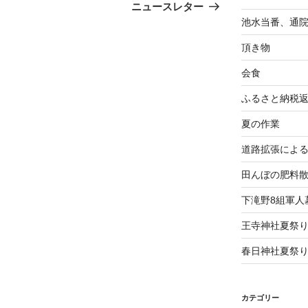
の
ニュースレター
投
池水当番、通
稿
頂き物
会食
ふるさと納税
夏の作業
道路拡張によ
田んぼの肥料
下滝野8組軍人
王寺神社夏祭
春日神社夏祭
カテゴリー