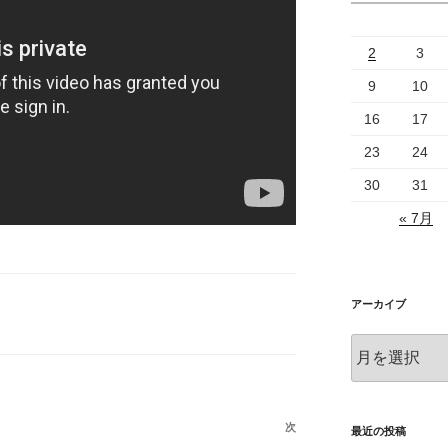
2
3
9
10
16
17
23
24
30
31
« 7月
アーカイブ
ア
ー
カ
イ
次
次
ブ
最近の投稿