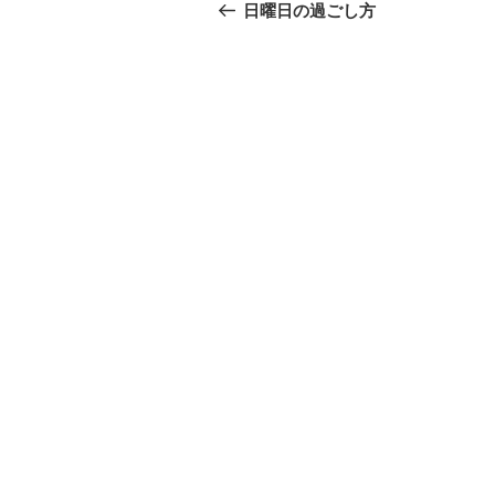
稿
の
日曜日の過ごし方
投
ナ
稿
ビ
ゲ
ー
シ
ョ
ン