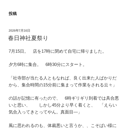
投稿
投
2026年7月16日
稿
春日神社夏祭り
日:
7月15日。 店を17時に閉めて自宅に帰りました。
夕方6時に集合。 6時30分にスタート。
「社寺部が当たる人ともなれば、良く出来た人ばかりだ
から、集合時間の15分前に集まって作業をされる云々」
の話が記憶に有ったので、 6時ギリギリ到着では具合悪
いと思い、 しかし45分より早く着くと、 「えらい
気合入ってきとってやん。真面目―」
風に思われるのも、体裁悪いと言うか、、こそばい様に