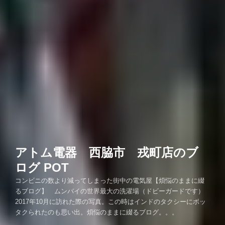
アトム電器 西脇市 戎町店のブ
ログ POT
コンビニの数より減ってしまった街中の電気屋【煩悩のままに綴
るブログ】 ムンバイの世界最大の洗濯場（ドビーガードです）
2017年10月に訪れた際の写真。この時はインドのタクシーにボッ
タクられたのも思い出。煩悩のままに綴るブログ。。。