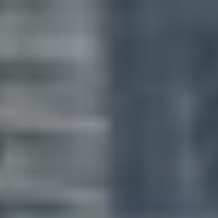
コ
ン
テ
ン
ツ
へ
ス
キ
ッ
プ