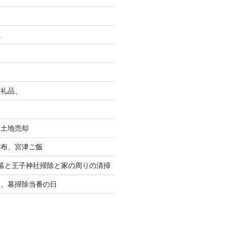
院
返礼品、
る土地売却
散布、宮津ご飯
墓と王子神社掃除と家の周りの清掃
り、墓掃除当番の日