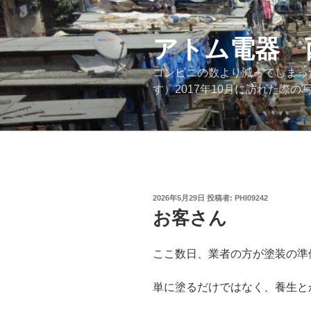
コ
ン
テ
アトム電器 
ン
コンビニの数より減ってしまっ
ツ
す）2017年10月に訪れた
へ
ス
キ
ッ
プ
投
2026年5月29日
投稿者:
PHI09242
稿
お客さん
日:
ここ数日、業者の方が塗装の準
単に塗るだけではなく、養生と