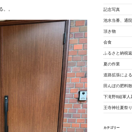
る。。
記念写真
池水当番、通
頂き物
会食
ふるさと納税
夏の作業
道路拡張によ
田んぼの肥料
下滝野8組軍人
王寺神社夏祭
カテゴリー