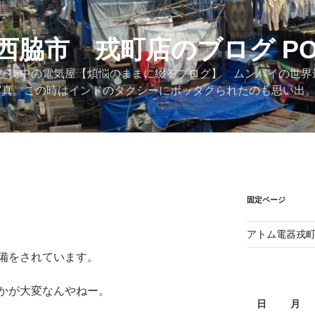
西脇市 戎町店のブログ PO
た街中の電気屋【煩悩のままに綴るブログ】 ムンバイの世界
際の写真。この時はインドのタクシーにボッタクられたのも思い出
固定ページ
アトム電器戎
備をされています。
かが大変なんやねー。
日
月