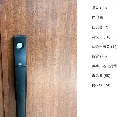
温泉
(25)
猫
(19)
社長会
(7)
自転車
(10)
葬儀ー法要
(14
賃貸
(26)
農業。地域行
電気屋
(60)
食べ物
(74)