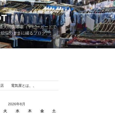
T
最大の洗濯場（ドビーガードで
。煩悩のままに綴るブログ。。。
町店 電気屋とは、、
2026年8月
火
水
木
金
土