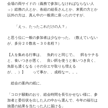
会場の両サイドの（義務で参加しなければならない人
→）総務の人とか、各組の組長さんとか、来賓の方とか
以外の方は、真ん中の一般席に座ったのですが、
「えっ、たったこれだけの人？」
と思う位に一般の参加者は少なかった。（数えていない
が、多分２０数名～３０名程？）
【人を集める行事は、 魚釣りと同じで,、 餌をケチる
と、食いつきが悪く、 良い餌を使うと食いつき良く、
魚影も濃くなる（その分エサ取りも増える
が、、）】 って事か、、成程なー。。。
総会の案内の紙に、
「コロナ騒動のおり、総会時間を長引かせない様に、参
加者と委任状を出した人の中から選んで、今年の福引は
抽選の結果を当たった人に届ける」