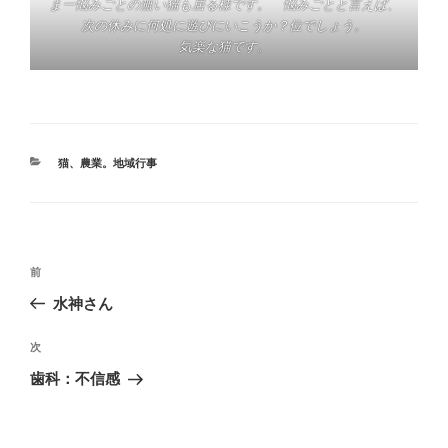
まー悩みごとの無い猫も居る様です。 悩みごとと言えば、
次の休みに何処に遊びにいこうか？位でしょう。
気楽な猫です。
カ
猫
、
農業。地域行事
テ
ゴ
リ
ー
投
前
前
稿
の
水神さん
ナ
投
ビ
稿
次
次
ゲ
の
歯科：不信感
投
ー
稿
シ