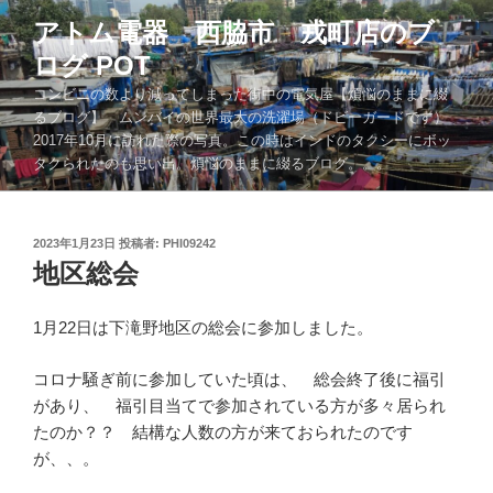
コ
アトム電器 西脇市 戎町店のブ
ン
ログ POT
テ
ン
コンビニの数より減ってしまった街中の電気屋【煩悩のままに綴
ツ
るブログ】 ムンバイの世界最大の洗濯場（ドビーガードです）
2017年10月に訪れた際の写真。この時はインドのタクシーにボッ
へ
タクられたのも思い出。煩悩のままに綴るブログ。。。
ス
キ
ッ
投
2023年1月23日
投稿者:
PHI09242
プ
稿
地区総会
日:
1月22日は下滝野地区の総会に参加しました。
コロナ騒ぎ前に参加していた頃は、 総会終了後に福引
があり、 福引目当てで参加されている方が多々居られ
たのか？？ 結構な人数の方が来ておられたのです
が、、。