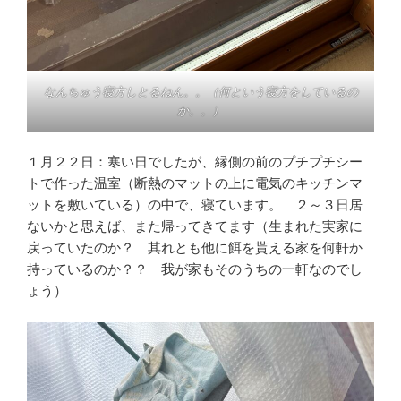
なんちゅう寝方しとるねん。。（何という寝方をしているの
か。。）
１月２２日：寒い日でしたが、縁側の前のプチプチシー
トで作った温室（断熱のマットの上に電気のキッチンマ
ットを敷いている）の中で、寝ています。 ２～３日居
ないかと思えば、また帰ってきてます（生まれた実家に
戻っていたのか？ 其れとも他に餌を貰える家を何軒か
持っているのか？？ 我が家もそのうちの一軒なのでし
ょう）