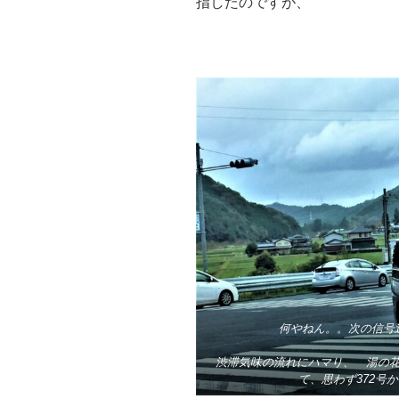
指したのですが、
何やねん。。次の信号
渋滞気味の流れにハマり、 湯の
て、思わず372号