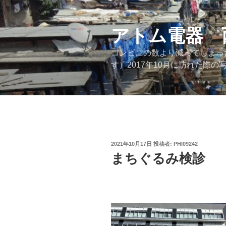
コ
ン
テ
アトム電器 
ン
コンビニの数より減ってしまっ
ツ
す）2017年10月に訪れた
へ
ス
キ
ッ
プ
投
2021年10月17日
投稿者:
PHI09242
稿
まちぐるみ検診
日:
来年の