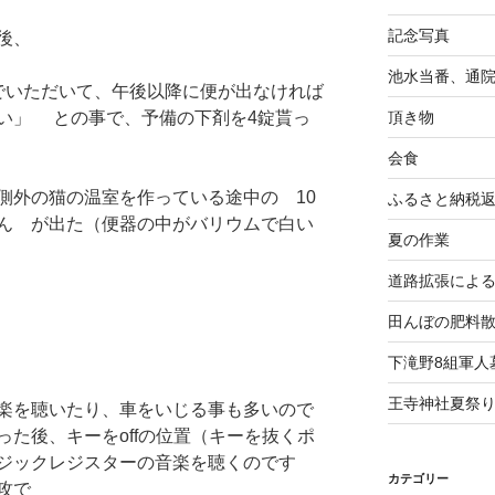
記念写真
後、
池水当番、通
でいただいて、午後以降に便が出なければ
頂き物
い」 との事で、予備の下剤を4錠貰っ
会食
側外の猫の温室を作っている途中の 10
ふるさと納税
ん が出た（便器の中がバリウムで白い
夏の作業
道路拡張によ
田んぼの肥料
下滝野8組軍人
王寺神社夏祭
楽を聴いたり、車をいじる事も多いので
た後、キーをoffの位置（キーを抜くポ
ジックレジスターの音楽を聴くのです
カテゴリー
速攻で