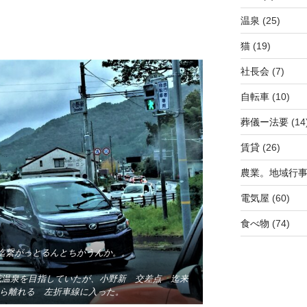
温泉
(25)
猫
(19)
社長会
(7)
自転車
(10)
葬儀ー法要
(14
賃貸
(26)
農業。地域行
電気屋
(60)
食べ物
(74)
迄繋がっとるんとちがうんか。。。
花温泉を目指していたが、小野新 交差点 迄来
から離れる 左折車線に入った。