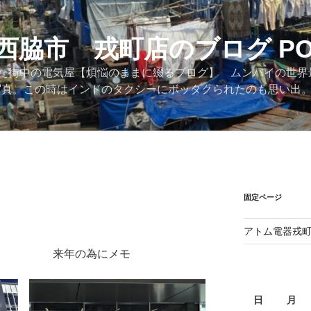
西脇市 戎町店のブログ PO
た街中の電気屋【煩悩のままに綴るブログ】 ムンバイの世界
際の写真。この時はインドのタクシーにボッタクられたのも思い出
固定ページ
アトム電器戎
為にメモ
日
月