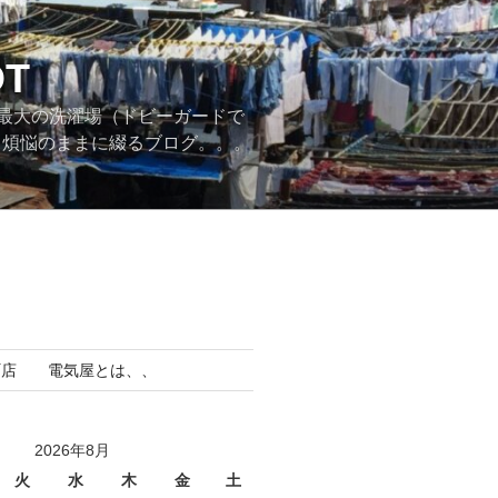
T
最大の洗濯場（ドビーガードで
。煩悩のままに綴るブログ。。。
町店 電気屋とは、、
2026年8月
火
水
木
金
土