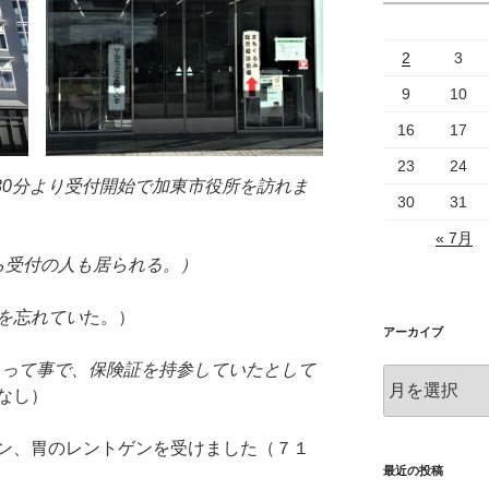
2
3
9
10
16
17
23
24
時30分より受付開始で加東市役所を訪れま
30
31
« 7月
ら受付の人も居られる。）
を忘れてい
た。）
アーカイブ
人って事で、保険証を持参していたとして
ア
なし）
ー
カ
イ
ン、胃のレントゲンを受けました（７１
ブ
最近の投稿