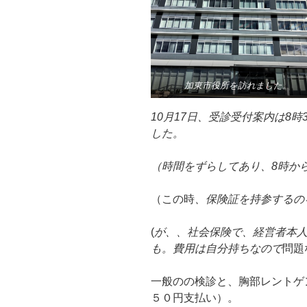
加東市役所を訪れました。
10月17日、受診受付案内は8
した。
（時間をずらしてあり、8時か
（この時
、保険証を持参するの
(
が、、社会保険で、経営者本
も。費用は自分持ちなので
問題
一般のの検診と、胸部レントゲ
５０円支払い）。