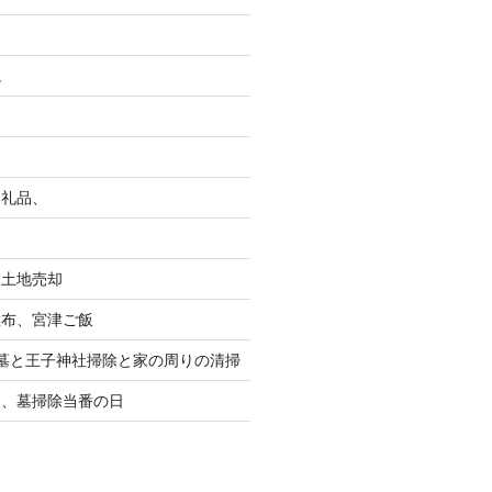
院
返礼品、
る土地売却
散布、宮津ご飯
墓と王子神社掃除と家の周りの清掃
り、墓掃除当番の日