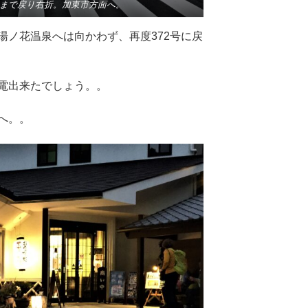
 まで戻り右折。加東市方面へ。
湯ノ花温泉へは向かわず、再度372号に戻
出来たでしょう。。
へ。。