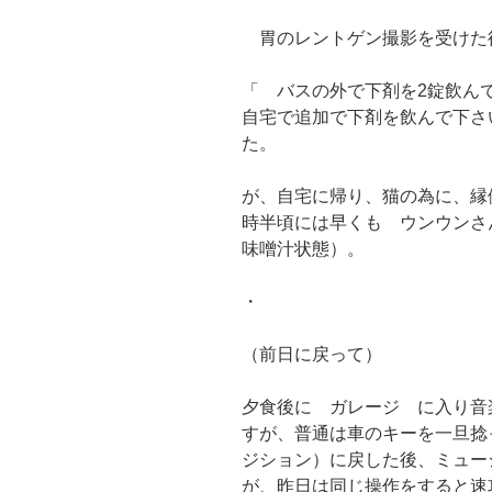
胃のレントゲン撮影を受けた
「 バスの外で下剤を2錠飲ん
自宅で追加で下剤を飲んで下さ
た。
が、自宅に帰り、猫の為に、縁
時半頃には早くも ウンウンさ
味噌汁状態）。
・
（前日に戻って）
夕食後に ガレージ に入り音
すが、普通は車のキーを一旦捻っ
ジション）に戻した後、ミュー
が、昨日は同じ操作をすると