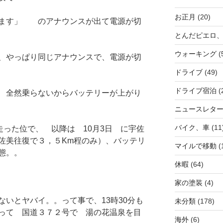
お正月
(20)
します」 のアナウンスが出て電源が切
とんだピエロ
ウォーキング
(
、やっぱり同じアナウンスで、電源が切
ドライブ
(49)
ドライブ宿泊
(
 全然乗らないからバッテリーが上がり
ニュースレタ
バイク、車
(11
走った位で、 以降は 10月3日 に宇佐
佐美往復で３，５Km程のみ）、バッテリ
マイルで移動
(
態。。
休暇
(64)
家の塗装
(4)
いとヤバイ。。って事で、13時30分も
未分類
(178)
って 国道３７２号で 湯の花温泉を目
海外
(6)