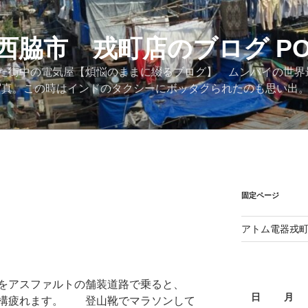
西脇市 戎町店のブログ PO
た街中の電気屋【煩悩のままに綴るブログ】 ムンバイの世界
際の写真。この時はインドのタクシーにボッタクられたのも思い出
固定ページ
アトム電器戎
をアスファルトの舗装道路で乗ると、
日
月
結構疲れます。 登山靴でマラソンして