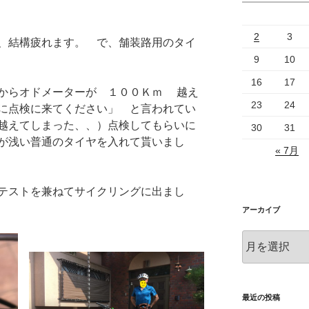
2
3
結構疲れます。 で、舗装路用のタイ
9
10
16
17
からオドメーターが １００Ｋｍ 越え
23
24
に点検に来てください」 と言われてい
越えてしまった、、）点検してもらいに
30
31
が浅い普通のタイヤを入れて貰いまし
« 7月
テストを兼ねてサイクリングに出まし
アーカイブ
ア
ー
カ
イ
ブ
最近の投稿