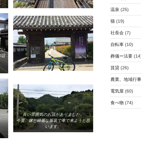
温泉
(25)
猫
(19)
社長会
(7)
自転車
(10)
てい
の辺
葬儀ー法要
(14
賃貸
(26)
農業。地域行
電気屋
(60)
食べ物
(74)
良い雰囲気のお店がありました。
今度、嫁と綺麗な服装で車で来ようと思
います。