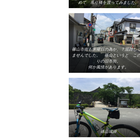
めて 吊り橋を渡ってみました。
篠山市街も水曜日の為か、？混雑し
ませんでした。 篠山というと こ
りの旧市街。
何か風情があります。
篠山城跡