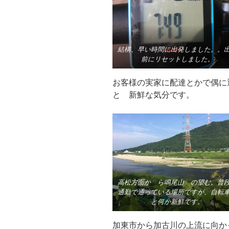
結構、早い時間に出発しました。。
前にリセットしました。
お客様の実家に配達とかで偶に
と 新鮮な気分です。
高松方面か ら鳴尾山 の望む。普
通勤で通っている場所ですが、自転
と何か新鮮です。
加東市から加古川の上流に向か