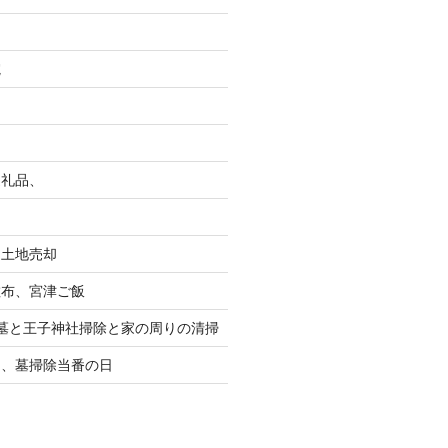
院
返礼品、
る土地売却
散布、宮津ご飯
墓と王子神社掃除と家の周りの清掃
り、墓掃除当番の日