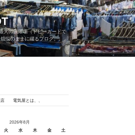
T
最大の洗濯場（ドビーガードで
。煩悩のままに綴るブログ。。。
町店 電気屋とは、、
2026年8月
火
水
木
金
土