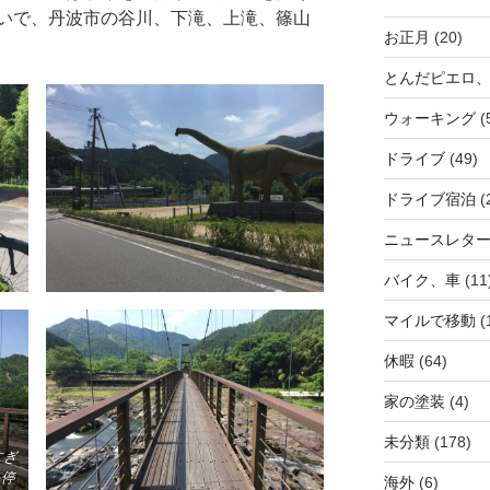
いで、丹波市の谷川、下滝、上滝、篠山
お正月
(20)
とんだピエロ
ウォーキング
(
ドライブ
(49)
ドライブ宿泊
(
ニュースレタ
バイク、車
(11
マイルで移動
(
休暇
(64)
家の塗装
(4)
未分類
(178)
すぎ
停
海外
(6)