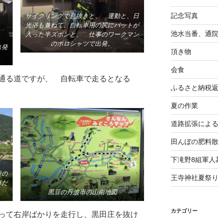
記念写真
サイクリングで息抜きと、 運動と、日
光浴も兼ねて、自転車用の尻にパットが
池水当番、通
入った半ズボンと、 仕事のワークマン
のポロシャツで出発。
出発
頂き物
会食
通る道ですが、 自転車で走るとなる
ふるさと納税
夏の作業
道路拡張によ
田んぼの肥料
下滝野8組軍人
段の
王寺神社夏祭
車だ
黒豆の丹波市の山南地図
カテゴリー
って右岸ばかりを走行し、黒田庄を抜け