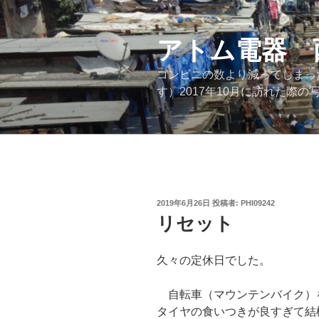
コ
ン
テ
アトム電器 
ン
コンビニの数より減ってしまっ
ツ
す）2017年10月に訪れた
へ
ス
キ
ッ
プ
投
2019年6月26日
投稿者:
PHI09242
稿
リセット
日:
久々の定休日でした。
自転車（マウンテンバイク）
タイヤの食いつきが良すぎて