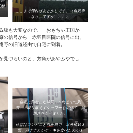
 自
正解
ここまで帰ればあと少しです。（自動車
なら ですが、、、）
る坂も大変なので、 おもちゃ王国か
原の信号から 赤羽目医院の信号に出、
上滝野の旧道経由で自宅に到着。
が見づらいのと、方角があやふやでし
自宅に到着した時間 ２時までに到
着。 取り敢えずシャワーを浴びて、卵
焼きをたべました。
休憩はコンビニと自販機で 水分補給３
回、バナナとかケーキを食べたのが１