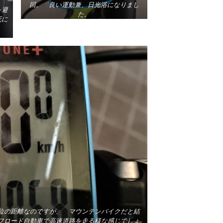
す。
回。 良い運動兼、日光浴になりまし
を避
た。
死に
位の距離なのですが、 マウンテンバイクだと結
フロード自動車で高速道路を走る様な感じでしょ