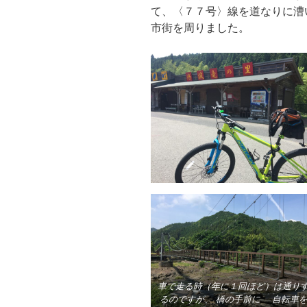
て、〈７７号〉線を道なりに漕
市街を周りました。
車で走る時（年に１回ほど）は通り
るのですが、
橋の手前に
自転車を