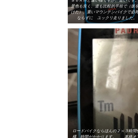
８６Ｋｍと遠い様ですが、近いで
景色も良く、道も比較的平坦で（坂
けた）、重いマウンテンバイクで必
ならずに ユックリ走りました。
ロードバイクならほんの２～３時間
構、時間がかかります。 本格オ