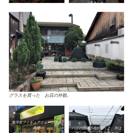
リ見ました。
グラスを買った お店の外観。
海洋堂
フィギュア
ミュージアム
黒壁
バスの団体さんが引くと、街は