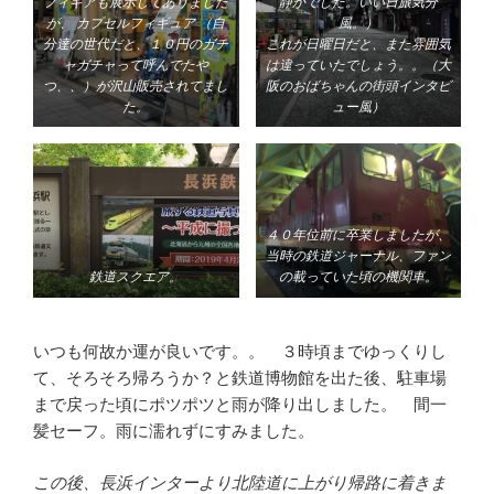
フィギアも展示してありました
静かでした。いい日旅気分
が、 カプセルフィギュア （自
風。）
分達の世代だと、１０円のガチ
これが日曜日だと、また雰囲気
ャガチャって呼んでたや
は違っていたでしょう。。（大
つ、、）が沢山販売されてまし
阪のおばちゃんの街頭インタビ
た。
ュー風）
４０年位前に卒業しましたが、
当時の鉄道ジャーナル、ファン
鉄道スクエア。
の載っていた頃の機関車。
いつも何故か運が良いです。。 ３時頃までゆっくりし
て、そろそろ帰ろうか？と鉄道博物館を出た後、駐車場
まで戻った頃にポツポツと雨が降り出しました。 間一
髪セーフ。雨に濡れずにすみました。
この後、長浜インターより北陸道に上がり帰路に着きま