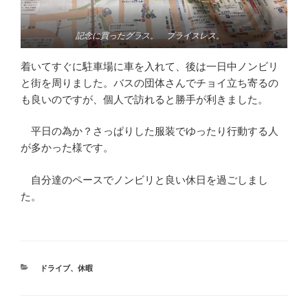
記念に買ったグラス。 プライスレス。
着いてすぐに駐車場に車を入れて、後は一日中ノンビリ
と街を周りました。バスの団体さんでチョイ立ち寄るの
も良いのですが、個人で訪れると勝手が利きました。
平日の為か？さっぱりした服装でゆったり行動する人
が多かった様です。
自分達のペースでノンビリと良い休日を過ごしまし
た。
カ
ドライブ
、
休暇
テ
ゴ
リ