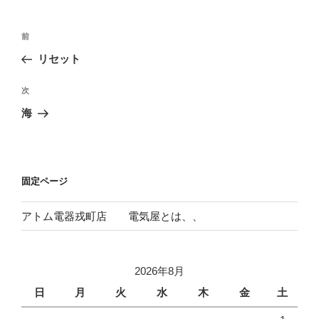
ー
投
前
前
稿
の
リセット
ナ
投
ビ
稿
次
次
ゲ
の
海
投
ー
稿
シ
ョ
固定ページ
ン
アトム電器戎町店 電気屋とは、、
2026年8月
日
月
火
水
木
金
土