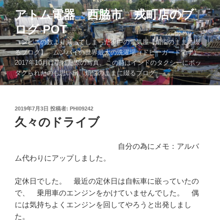
コ
アトム電器 西脇市 戎町店のブ
ン
ログ POT
テ
ン
コンビニの数より減ってしまった街中の電気屋【煩悩のままに綴
ツ
るブログ】 ムンバイの世界最大の洗濯場（ドビーガードです）
2017年10月に訪れた際の写真。この時はインドのタクシーにボッ
へ
タクられたのも思い出。煩悩のままに綴るブログ。。。
ス
キ
ッ
投
2019年7月3日
投稿者:
PHI09242
プ
稿
久々のドライブ
日:
自分の為にメモ：アルバ
ム代わりにアップしました。
定休日でした。 最近の定休日は自転車に嵌っていたの
で、 乗用車のエンジンをかけていませんでした。 偶
には気持ちよくエンジンを回してやろうと出発しまし
た。