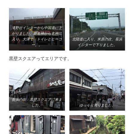
滝野社インターから中国道に上
がりました。新名神から名神に
入り、大津で トイレとヒーコ
北陸道に入り、米原の次、長浜
ー。。
インターで下りました。
黒壁スクエアってエリアです。
長浜の街：黒壁スクエアに来ま
した。
ゆっくり周りました。