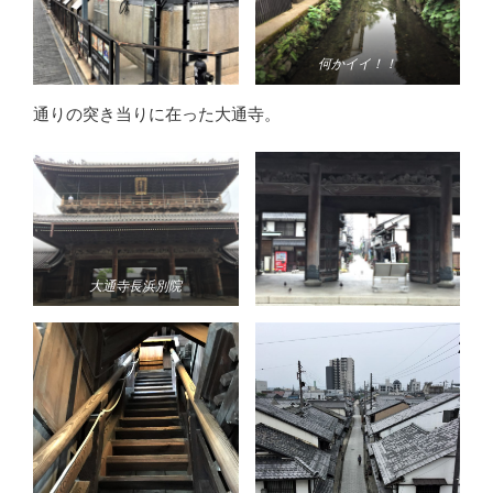
何かイイ！！
通りの突き当りに在った大通寺。
大通寺長浜別院