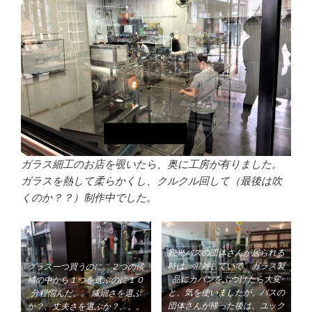
ガラス細工のお店を覗いたら、奥に工房が有りました。
ガラスを熱して柔らかくし、クルクル回して（最後は吹
くのか？？）制作中でした。
観光バスの団体さんが居られる
時は、混雑していて、ガラス製
グラス一つ買うのに、２つの候
品にカバンをぶつけたら大変
補の中から１つを選ぶのに１０
と、気を使いましたが、バスの
分程悩んだ。。
繊細さを選ぶ
団体さんが帰った後は、ユック
か？、丈夫さを選ぶか？。。。