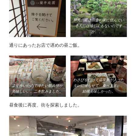
和風の庭は田舎の家に住んでい
る人には珍しくもないのです
が、、。
通りにあったお店で遅めの昼ご飯。
ビーフかつ。
わさびを付けて温泉卵が入った
よく歩いたので冷たい飲み物が
タレに潜らせて 食べます。
美味しい。。二本飲みました。
結構美味しかった。
昼食後に再度、街を探索しました。