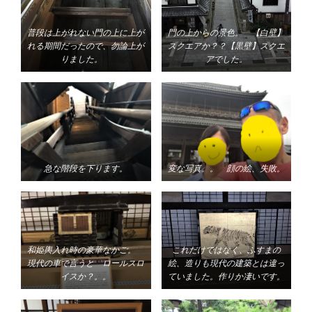
普段は上がれない門の上に上が
門の上からの景色。 【白壁】
れる期間だったので、勿論上が
スクエアか？？【黒壁】スクエ
りました。
アでした。
急な階段を下ります。
変な写真。。 顔の絵、失敗。
和姫輿入れ時の豪華なかご。
これだけではなく、ふすまの
現代の車で言うと ロールスロ
絵、造りも現代の建築とは違っ
イスか？。。
ていました。作りか凄いです。