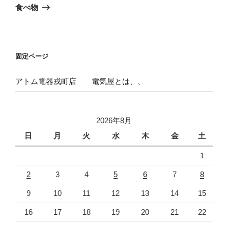
ゲ
の
食べ物
投
ー
稿
シ
ョ
固定ページ
ン
アトム電器戎町店 電気屋とは、、
2026年8月
日
月
火
水
木
金
土
1
2
3
4
5
6
7
8
9
10
11
12
13
14
15
16
17
18
19
20
21
22