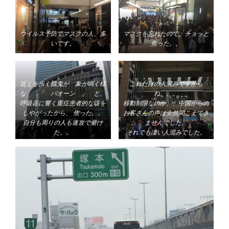
ウイルス予防でマスクの人、多
マスクを忘れたので、チョッと
いです。
焦った。。
近くを歩く餓鬼が 象が鳴く様
これだけの人混みですから
な 「 パオーン 」 と、
ね。。。
呼吸器に響く重症患者的な咳を
移動制限なのか、、中国からの
しやがったから、
焦った。。
お客さんの声は全然聞こえてき
自分も周りの人も速攻で避け
ませんでした。
た。。
それでも凄い人混みでした。