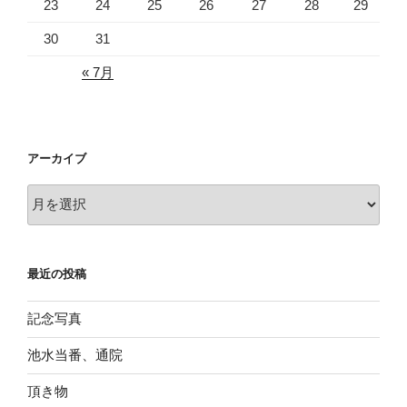
23
24
25
26
27
28
29
30
31
« 7月
アーカイブ
ア
ー
カ
イ
最近の投稿
ブ
記念写真
池水当番、通院
頂き物