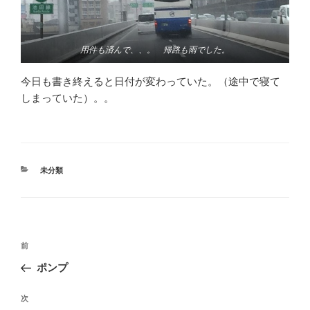
用件も済んで、、。 帰路も雨でした。
今日も書き終えると日付が変わっていた。（途中で寝て
しまっていた）。。
カ
未分類
テ
ゴ
リ
ー
投
前
前
稿
の
ポンプ
ナ
投
ビ
稿
次
次