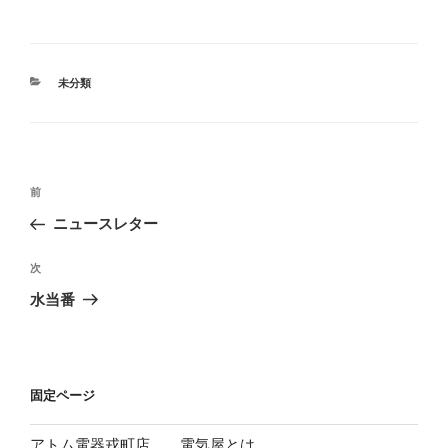
カ
未分類
テ
ゴ
リ
ー
投
前
前
稿
の
ニュースレター
ナ
投
ビ
稿
次
次
ゲ
の
水当番
投
ー
稿
シ
ョ
固定ページ
ン
アトム電器戎町店 電気屋とは、、