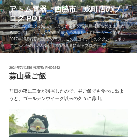
コ
アトム電器 西脇市 戎町店のブ
ン
ログ POT
テ
ン
コンビニの数より減ってしまった街中の電気屋【煩悩のままに綴
ツ
るブログ】 ムンバイの世界最大の洗濯場（ドビーガードです）
2017年10月に訪れた際の写真。この時はインドのタクシーにボッ
へ
タクられたのも思い出。煩悩のままに綴るブログ。。。
ス
キ
ッ
投
2024年7月15日
投稿者:
PHI09242
プ
稿
蒜山昼ご飯
日:
前日の夜に三女が帰省したので、昼ご飯でも食べに出よ
うと、ゴールデンウイーク以来の久々に蒜山。