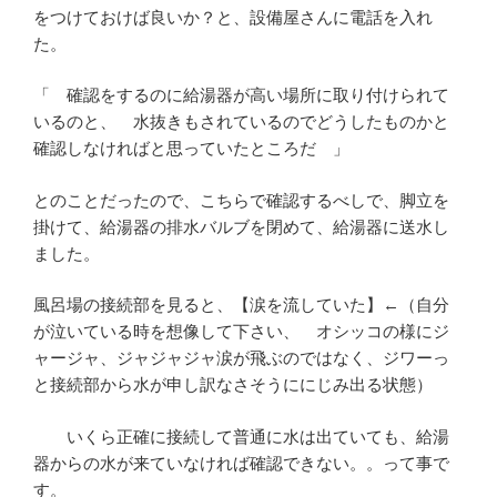
をつけておけば良いか？と、設備屋さんに電話を入れ
た。
「 確認をするのに給湯器が高い場所に取り付けられて
いるのと、 水抜きもされているのでどうしたものかと
確認しなければと思っていたところだ 」
とのことだったので、こちらで確認するべしで、脚立を
掛けて、給湯器の排水バルブを閉めて、給湯器に送水し
ました。
風呂場の接続部を見ると、【涙を流していた】←（自分
が泣いている時を想像して下さい、 オシッコの様にジ
ャージャ、ジャジャジャ涙が飛ぶのではなく、ジワーっ
と接続部から水が申し訳なさそうににじみ出る状態）
いくら正確に接続して普通に水は出ていても、給湯
器からの水が来ていなければ確認できない。。って事で
す。