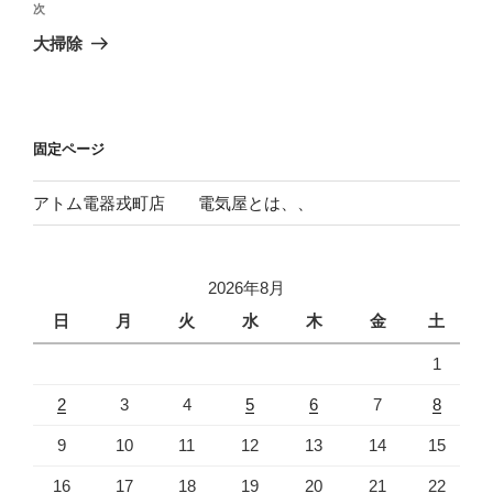
ビ
稿
次
次
ゲ
の
大掃除
投
ー
稿
シ
ョ
固定ページ
ン
アトム電器戎町店 電気屋とは、、
2026年8月
日
月
火
水
木
金
土
1
2
3
4
5
6
7
8
9
10
11
12
13
14
15
16
17
18
19
20
21
22