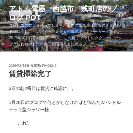
コ
アトム電器 西脇市 戎町店のブ
ン
ログ POT
テ
ン
コンビニの数より減ってしまった街中の電気屋【煩悩のままに綴
ツ
るブログ】 ムンバイの世界最大の洗濯場（ドビーガードです）
2017年10月に訪れた際の写真。この時はインドのタクシーにボッ
へ
タクられたのも思い出。煩悩のままに綴るブログ。。。
ス
キ
ッ
投
2026年2月3日
投稿者:
PHI09242
プ
稿
賃貸掃除完了
日:
3日の朝2番目は賃貸に確認に。。
1月28日のブログで何とかしなければと悩んだ2ハンドル
デッキ型シャワー栓
これ⤵