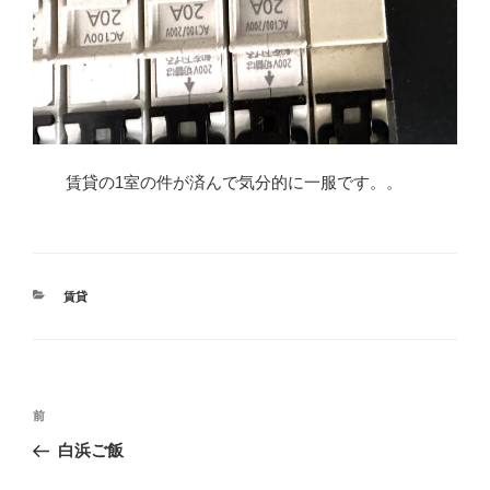
賃貸の1室の件が済んで気分的に一服です。。
カ
賃貸
テ
ゴ
リ
ー
投
前
前
稿
の
白浜ご飯
ナ
投