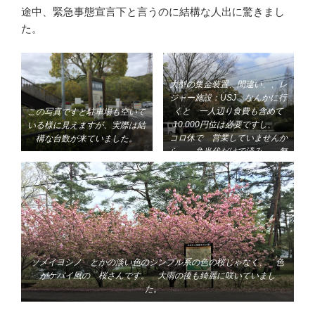
途中、緊急事態宣言下と言うのに結構な人出に驚きまし
た。
大型の集金装置、間違い、、レ
ジャー施設：USJ なんかに行
くと 一人辺り食費も含めて
この写真ですと駐車場も空いて
10.000円位は必要ですし、
いる様に見えますが、実際は結
コロ休で 営業していませんか
構な台数が来ていました。
ら、 弁当代だけで済み、 無
料で綺麗な空気を吸える場所に
人が多いのか？？
コロナウイルス以降は価値観が
変わるかも知れませんね。。
ソメイヨシノ とかの淡い色のシンプル系の色の桜じゃなく、 色
がケバイ風の 桜さんです。 大雨の後も綺麗に咲いていまし
た。