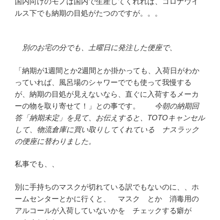
国内向けのモノは国内で生産してくれれば、コロナウイ
ルス下でも納期の目処がたつのですが。。。
別のお宅の分でも、土曜日に発注した便座で、
「納期が1週間とか2週間とか掛かっても、入荷日がわか
っていれば、風呂場のシャワーででも使って我慢する
が、納期の目処が見えないなら、直ぐに入荷するメーカ
ーの物を取り寄せて！」との事です。
今朝の納期回
答「納期未定」を見て、お伝えすると、TOTOキャンセル
して、物流倉庫に買い取りしてくれている ナスラック
の便座に替わりました。
私事でも、、
別に手持ちのマスクが切れている訳でもないのに、、ホ
ームセンターとかに行くと、 マスク とか 消毒用の
アルコールが入荷していないかを チェックする癖が