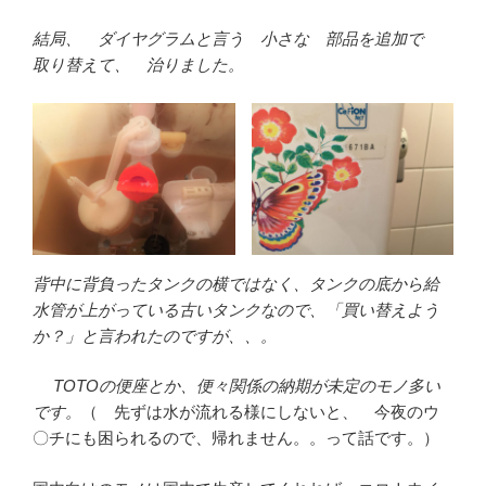
結局、 ダイヤグラムと言う 小さな 部品を追加で
取り替えて、 治りました。
背中に背負ったタンクの横ではなく、タンクの底から給
水管が上がっている古いタンクなので、「買い替えよう
か？」と言われたのですが、、。
TOTOの便座とか、便々関係の納期が未定のモノ多い
です。
（ 先ずは水が流れる様にしないと、 今夜のウ
〇チにも困られるので、帰れません。。って話です。）