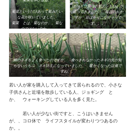
菊菜も伸び放題。
エンドウ豆（さやエンドウ）が
菊菜というだけあって菊みたい
成ってきました。 毎日のおか
な花が咲いていました。
ずが 豆ばかりになりそうで
菊菜 とは、菊なのか、、菊な
す。。。
のではないのか、、
そんなこと 俺に きくな！
なんて言われそうで
す。
畑のネギをよく食べたのですが、 食べきれなかったネギの先が知
らないうちに ネギ坊主になっていました。 暖かくなった証拠で
すね。。
若い人が家を購入して入ってきて居られるので、小さな
子供さんと近場を散歩している人、ジョギング と
か、 ウォーキングしている人を多く見た。
若い人が少ない街ですと、こうはいきません
が、、コロ休で ライフスタイルが変わりつつあるの
か。。