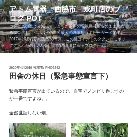
コ
アトム電器 西脇市 戎町店のブ
ン
ログ POT
テ
ン
コンビニの数より減ってしまった街中の電気屋【煩悩のままに綴
ツ
るブログ】 ムンバイの世界最大の洗濯場（ドビーガードです）
2017年10月に訪れた際の写真。この時はインドのタクシーにボッ
へ
タクられたのも思い出。煩悩のままに綴るブログ。。。
ス
キ
ッ
投
2020年4月20日
投稿者:
PHI09242
プ
稿
田舎の休日（緊急事態宣言下）
日:
緊急事態宣言が出ているので、自宅でノンビリ過ごすの
が一番ですよね。。
全然世話しない畑。