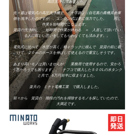
高圧洗浄してみました。
先々週は電気式の高圧洗浄機で、 十字路より自宅裏の農機具倉庫
側を洗浄したのですが、、エンジン式は更に強力でした。 同じ
作業を短時間でこなします。
賃貸の洗浄時に、 短時間で作業が終わる ＝ 入居して頂いてい
る人に喧しい思いをしてもらわなくても済みます。。
電気式に比べて 水圧が高く、軽トラックに積んで 賃貸の前に着
けて、２０ｍのホースを伸ばして使えるので重宝しそうです。
あまり高いモノは買いませんが、 業務用で使用するので、安かろ
う悪かろうでも困ります。。
ナフコで購入した５００Lの水タンク
と共で、6万円前半に収まりました。
楽天の ミナト電機工業 で購入しました。
前々から 賃貸の 階段の汚れを掃除するモノを探していたので、
大満足です。