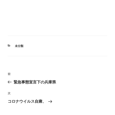
カ
未分類
テ
ゴ
リ
ー
投
前
前
稿
の
緊急事態宣言下の兵庫県
ナ
投
ビ
稿
次
次
ゲ
の
コロナウイルス自粛、
投
ー
稿
シ