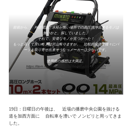
前前から、 外部電源と水栓が無い場所での高圧洗浄出来るモノは
無いかと。探していました。
それで、安価なモノが見つかった！
もっと高くて良いモノは沢山有りますが、 比較的安価で後々にパ
ーツを取り寄せ出来そうなっメーカーは少ないです。
使用後の感想は大満足。
https://item.rakuten.co.jp/minatodenk/mt-0013037/
19日：日曜日の午後は、 近場の播磨中央公園を抜ける
道を加西方面に 自転車を漕いで ノンビリと周ってきま
した。