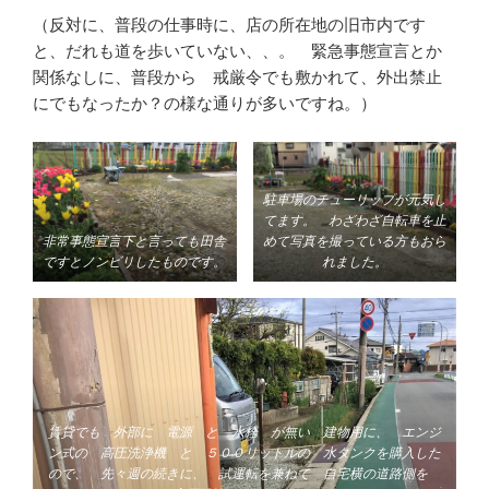
（反対に、普段の仕事時に、店の所在地の旧市内です
と、だれも道を歩いていない、、。 緊急事態宣言とか
関係なしに、普段から 戒厳令でも敷かれて、外出禁止
にでもなったか？の様な通りが多いですね。）
駐車場のチューリップが元気し
てます。 わざわざ自転車を止
非常事態宣言下と言っても田舎
めて写真を撮っている方もおら
ですとノンビリしたものです。
れました。
賃貸でも 外部に 電源 と 水栓 が無い 建物用に、 エンジ
ン式の 高圧洗浄機 と ５００リットルの 水タンクを購入した
ので、 先々週の続きに、 試運転を兼ねて 自宅横の道路側を