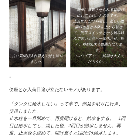
簡単に移動させられる庭園灯
にしてくれ。との事です。
土台部分だけ利用し、新しい庭
園灯の足と本体を上から被せ
て、照度スイッチとかも組み込
んで古い土台と一体化させ、軽
く、移動出来る庭園灯にしま
す。
古い庭園灯入れ替えで持ち帰り
コロウイ下で、 納期は大丈夫
ました。
だろうか。。
。
便座とか入荷目途が立たないモノがあります。
「タンクに給水しない」って事で、部品を取りに行き、
交換しました。
止水栓を一旦閉めて、再度開けると、給水をする。 1回
目は給水しても、流した後、2回目が給水しません。再
度、止水栓を絞めて、開け直すと1回だけ給水します。