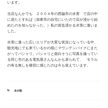
います。
当店なんかでも ２００４年の西脇市の水害 で店の中
に居たとすれば（加東市の自宅にいたので店が浸かり始
めたのを知らなかった。）私の首迄浸かる水害に逢いま
した。
水害に逢った広いエリアが大変な状況になっている中、
観光地にでも来ているかの様にマウンテンバイクにまた
がってパシャリ。パシャリと面白そうに写真を撮ってい
る同じ市のある電気屋さんなんかも居られて、 モラル
の有る無しを痛切に感じたのは今も覚えています。
カ
未分類
テ
ゴ
リ
ー