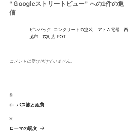
“Ｇoogleストリートビュー” への1件の返
信
ピンバック:
コンクリートの塗装 – アトム電器 西
脇市 戎町店 POT
コメントは受け付けていません。
投
前
前
稿
の
バス旅と組費
ナ
投
ビ
稿
次
次
ゲ
の
ローマの呪文
投
ー