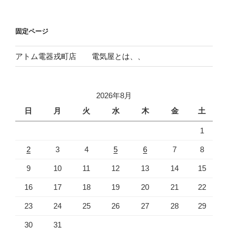
稿
シ
ョ
固定ページ
ン
アトム電器戎町店 電気屋とは、、
2026年8月
日
月
火
水
木
金
土
1
2
3
4
5
6
7
8
9
10
11
12
13
14
15
16
17
18
19
20
21
22
23
24
25
26
27
28
29
30
31