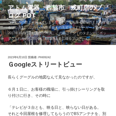
コ
アトム電器 西脇市 戎町店のブ
ン
ログ POT
テ
ン
コンビニの数より減ってしまった街中の電気屋【煩悩のままに綴
ツ
るブログ】 ムンバイの世界最大の洗濯場（ドビーガードです）
2017年10月に訪れた際の写真。この時はインドのタクシーにボッ
へ
タクられたのも思い出。煩悩のままに綴るブログ。。。
ス
キ
ッ
投
2023年6月10日
投稿者:
PHI09242
プ
稿
Ｇoogleストリートビュー
日:
長らくグーグルの地図なんて見なかったのですが、
６月１日に、お客様の職場に、引っ掛けシーリングを取
り付けに行き、その時に
「テレビが３台とも、映る日と、映らない日がある。
それと今回屋根を修理してもらうのでBSアンテナを、別