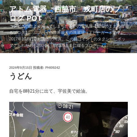
コ
アトム電器 西脇市 戎町店のブ
ン
ログ POT
テ
ン
コンビニの数より減ってしまった街中の電気屋【煩悩のままに綴
ツ
るブログ】 ムンバイの世界最大の洗濯場（ドビーガードです）
2017年10月に訪れた際の写真。この時はインドのタクシーにボッ
へ
タクられたのも思い出。煩悩のままに綴るブログ。。。
ス
キ
ッ
投
2024年9月15日
投稿者:
PHI09242
プ
稿
うどん
日:
自宅を8時21分に出て、宇佐美で給油。