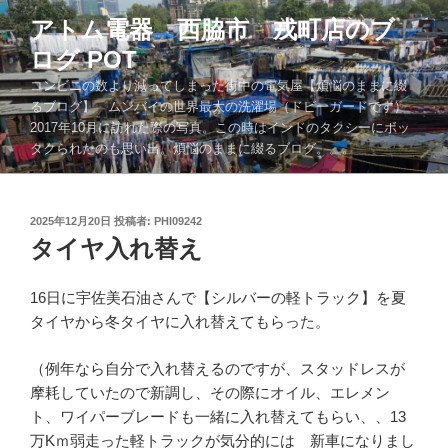
コ
アトム電器 西脇市 戎町店のブ
ン
ログ POT
テ
ン
コンビニの数より減ってしまった街中の電気屋【煩悩のままに綴
ツ
るブログ】 ムンバイの世界最大の洗濯場（ドビーガードです）
2017年10月に訪れた際の写真。この時はインドのタクシーにボッ
へ
タクられたのも思い出。煩悩のままに綴るブログ。。。
ス
キ
ッ
投
2025年12月20日
投稿者:
PHI09242
プ
稿
タイヤ入れ替え
日:
16日に宇佐美石油さんで【シルバーの軽トラック】を夏
タイヤから冬タイヤに入れ替えてもらった。
（例年なら自分で入れ替えるのですが、スタッドレスが
摩耗していたので新調し、その際にオイル、エレメン
ト、ワイパーブレードも一緒に入れ替えてもらい、、13
万Kｍ弱走った軽トラックが気分的には 新車になりまし