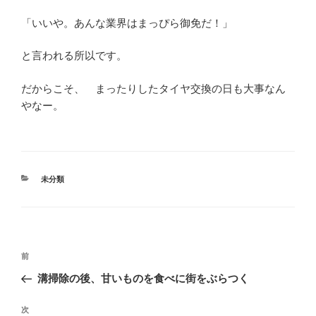
「いいや。あんな業界はまっぴら御免だ！」
と言われる所以です。
だからこそ、 まったりしたタイヤ交換の日も大事なん
やなー。
カ
未分類
テ
ゴ
リ
ー
投
前
前
稿
の
溝掃除の後、甘いものを食べに街をぶらつく
ナ
投
ビ
稿
次
次