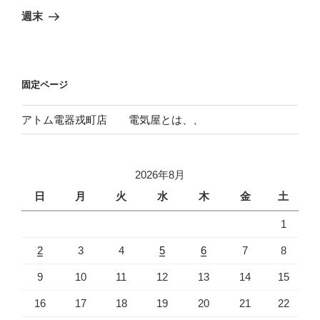
ゲ
の
週末
投
ー
稿
シ
ョ
固定ページ
ン
アトム電器戎町店 電気屋とは、、
2026年8月
日
月
火
水
木
金
土
1
2
3
4
5
6
7
8
9
10
11
12
13
14
15
16
17
18
19
20
21
22