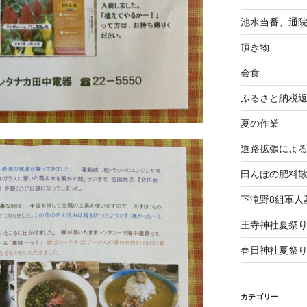
池水当番、通
頂き物
会食
ふるさと納税
夏の作業
道路拡張によ
田んぼの肥料
下滝野8組軍人
王寺神社夏祭
春日神社夏祭
カテゴリー