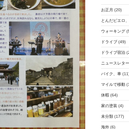
お正月
(20)
とんだピエロ
ウォーキング
(
ドライブ
(49)
ドライブ宿泊
(
ニュースレタ
バイク、車
(11
マイルで移動
(
休暇
(64)
家の塗装
(4)
未分類
(177)
海外
(6)