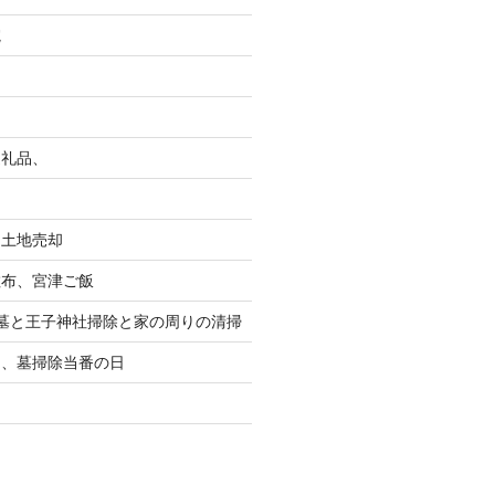
院
返礼品、
る土地売却
散布、宮津ご飯
墓と王子神社掃除と家の周りの清掃
り、墓掃除当番の日
り