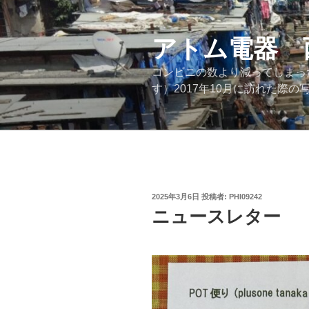
コ
ン
テ
アトム電器 
ン
コンビニの数より減ってしまっ
ツ
す）2017年10月に訪れた
へ
ス
キ
ッ
プ
投
2025年3月6日
投稿者:
PHI09242
稿
ニュースレター
日: