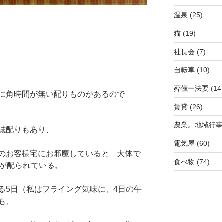
温泉
(25)
猫
(19)
社長会
(7)
自転車
(10)
葬儀ー法要
(14
に角時間が無い配りものがあるので
賃貸
(26)
農業。地域行
誌配りもあり、
電気屋
(60)
のお客様宅にお邪魔していると、大体で
食べ物
(74)
、が配られている。
る5日（私はフライング気味に、4日の午
も、