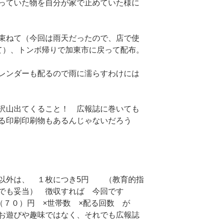
っていた物を自分が家で止めていた様に
束ねて（今回は雨天だったので、店で使
て）、トンボ帰りで加東市に戻って配布。
レンダーも配るので雨に濡らすわけには
沢山出てくること！ 広報誌に巻いても
る印刷印刷物もあるんじゃないだろう
以外は、 １枚につき5円 （教育的指
でも妥当） 徴収すれば 今回です
５（７０）円 ×世帯数 ×配る回数 が
お遊びや趣味ではなく、それでも広報誌