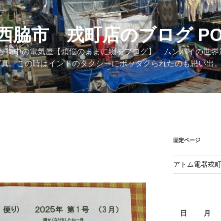
西脇市 戎町店のブログ PO
た街中の電気屋【煩悩のままに綴るブログ】 ムンバイの世界
際の写真。この時はインドのタクシーにボッタクられたのも思い出
固定ページ
アトム電器戎
日
月