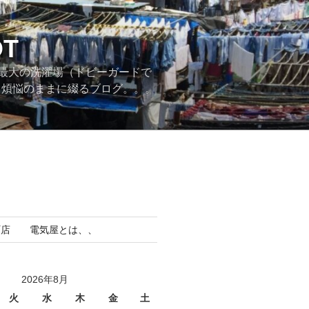
T
最大の洗濯場（ドビーガードで
。煩悩のままに綴るブログ。。。
町店 電気屋とは、、
2026年8月
火
水
木
金
土