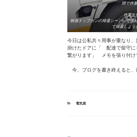
間で作
作業も無
映画トップガンの帰還シーン で流れる歌 
て帰還しよう
今日は公私共々用事が重なり、
掛けたドアに「 配達で留守に
繋がります」 メモを張り付け
今、ブログを書き終えると、
カ
電気屋
テ
ゴ
リ
ー
投