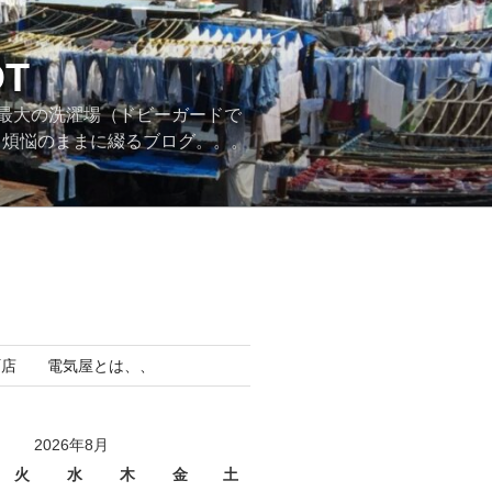
T
最大の洗濯場（ドビーガードで
。煩悩のままに綴るブログ。。。
町店 電気屋とは、、
2026年8月
火
水
木
金
土