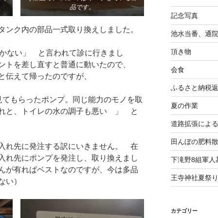
品です。
記念写真
タンク内の部品一式取り換えしました。
池水当番、通
頂き物
動かない」 と言われて診に行きまし
セントを差し直すと普通に動いたので、
会食
 と伝えて帰ったのですが、
ふるさと納税
見てもらったポンプ。同じ能力のモノを取
夏の作業
れと、トイレの水の調子も悪い 」 と
道路拡張によ
田んぼの肥料
入れ先に発注する訳にいきません。 在
入れ先にポンプを発注し、取り換えまし
下滝野8組軍人
んが有ればベストなのですが、今は多品
王寺神社夏祭
ない）
カテゴリー