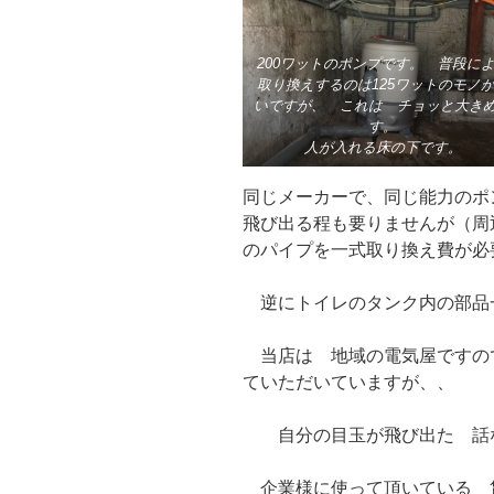
200ワットのポンプです。 普段に
取り換えするのは125ワットのモノ
いですが、 これは チョッと大き
す。
人が入れる床の下です。
同じメーカーで、同じ能力のポ
飛び出る程も要りませんが（周
のパイプを一式取り換え費が必
逆にトイレのタンク内の部品
当店は 地域の電気屋ですの
ていただいていますが、、
自分の目玉が飛び出た 話
企業様に使って頂いている 