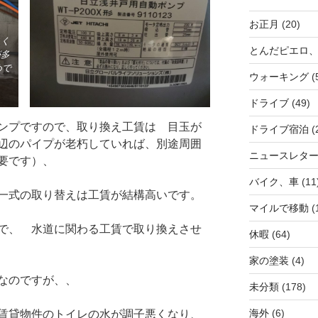
お正月
(20)
よく
とんだピエロ
が多
めで
ウォーキング
(
ドライブ
(49)
ンプですので、取り換え工賃は 目玉が
ドライブ宿泊
(
辺のパイプが老朽していれば、別途周囲
ニュースレタ
要です）、
バイク、車
(11
一式の取り替えは工賃が結構高いです。
マイルで移動
(
で、 水道に関わる工賃で取り換えさせ
休暇
(64)
家の塗装
(4)
なのですが、、
未分類
(178)
海外
(6)
賃貸物件のトイレの水が調子悪くなり、