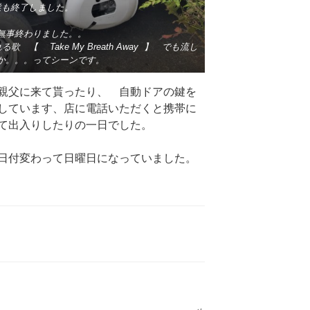
業も終了しました。
事終わりました。。
【 Take My Breath Away 】 でも流し
か。。。ってシーンです。
親父に来て貰ったり、 自動ドアの鍵を
しています、店に電話いただくと携帯に
て出入りしたりの一日でした。
日付変わって日曜日になっていました。