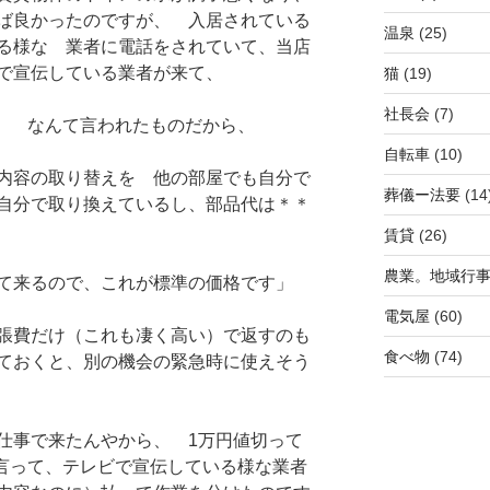
ば良かったのですが、 入居されている
温泉
(25)
る様な 業者に電話をされていて、当店
で宣伝している業者が来て、
猫
(19)
社長会
(7)
」 なんて言われたものだから、
自転車
(10)
容の取り替えを 他の部屋でも自分で
葬儀ー法要
(14
自分で取り換えているし、部品代は＊＊
賃貸
(26)
農業。地域行
て来るので、これが標準の価格です」
電気屋
(60)
張費だけ（これも凄く高い）で返すのも
食べ物
(74)
ておくと、別の機会の緊急時に使えそう
仕事で来たんやから、 1万円値切って
と言って、テレビで宣伝している様な業者