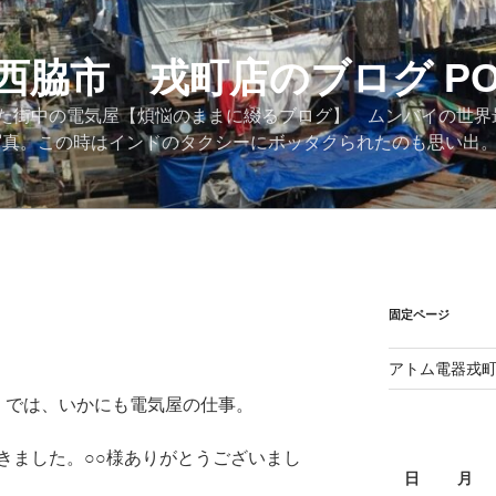
西脇市 戎町店のブログ PO
た街中の電気屋【煩悩のままに綴るブログ】 ムンバイの世界
際の写真。この時はインドのタクシーにボッタクられたのも思い出
固定ページ
アトム電器戎
ロ では、いかにも電気屋の仕事。
ました。○○様ありがとうございまし
日
月