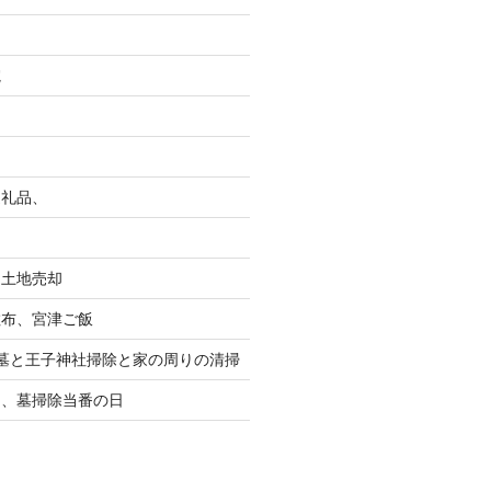
院
返礼品、
る土地売却
散布、宮津ご飯
墓と王子神社掃除と家の周りの清掃
り、墓掃除当番の日