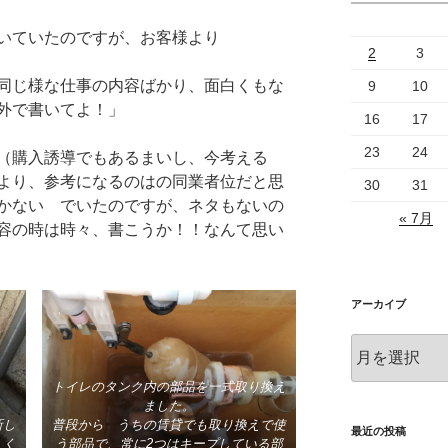
いていたのですが、お客様より
2
3
同じ様な仕事の内容ばかり、面白くもな
9
10
以外で書いてよ！」
16
17
23
24
（購入誘導でもあるまいし、今考える
より、参考になるのはの同業者位だと思
30
31
かない でいたのですが、ネタもないの
« 7月
容の時は時々、書こうか！！なんて思い
アーカイブ
ア
ー
トイレのタンク内の部品を一式取り換え
カ
ました。
イ
新し
普段から うちの賃貸でも取り換えで使
ブ
最近の投稿
、く
う部品で、常に2つはキープしている部