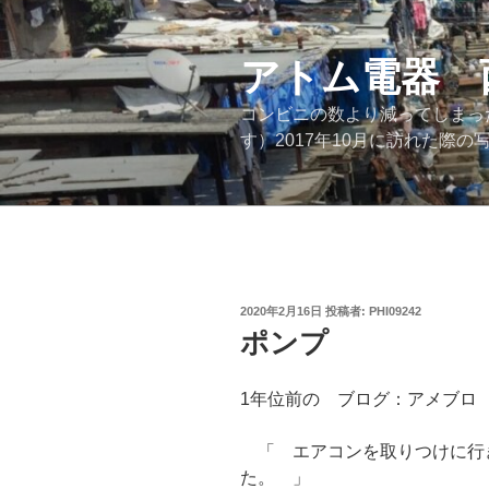
コ
ン
テ
アトム電器 
ン
コンビニの数より減ってしまっ
ツ
す）2017年10月に訪れた
へ
ス
キ
ッ
プ
投
2020年2月16日
投稿者:
PHI09242
稿
ポンプ
日:
1年位前の ブログ：アメブ
「 エアコンを取りつけに行き
た。 」