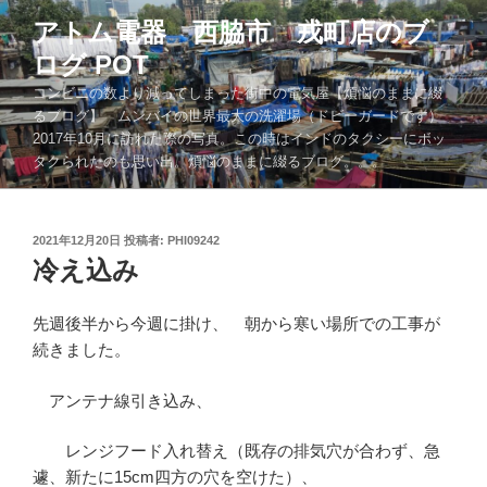
コ
アトム電器 西脇市 戎町店のブ
ン
ログ POT
テ
ン
コンビニの数より減ってしまった街中の電気屋【煩悩のままに綴
ツ
るブログ】 ムンバイの世界最大の洗濯場（ドビーガードです）
2017年10月に訪れた際の写真。この時はインドのタクシーにボッ
へ
タクられたのも思い出。煩悩のままに綴るブログ。。。
ス
キ
ッ
投
2021年12月20日
投稿者:
PHI09242
プ
稿
冷え込み
日:
先週後半から今週に掛け、 朝から寒い場所での工事が
続きました。
アンテナ線引き込み、
レンジフード入れ替え（既存の排気穴が合わず、急
遽、新たに15cm四方の穴を空けた）、