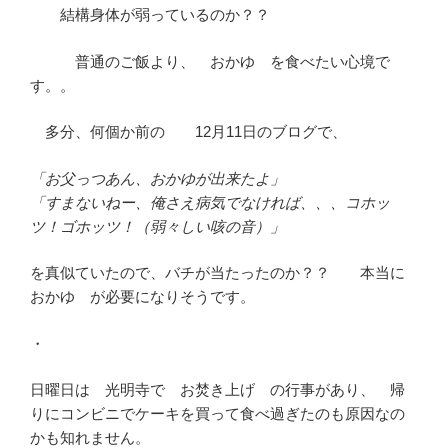
結構身体が弱っているのか？？
普通のご飯より、 おかゆ を食べたい心境で
す。。
多分、何個か前の 12月11日のブログで、
「お父っつあん、おかゆが出来たよ」
「すまないねー、俺さえ病気でなければ、、、コホッ
ツ！ゴホッツ！（弱々しい咳の音）」
を真似ていたので、バチが当たったのか？？ 本当に
おかゆ が必要になりそうです。
・
日曜日は 光明寺で お焚き上げ の行事があり、 帰
りにコンビニでケーキを買って食べ過ぎたのも原因なの
かも知れません。