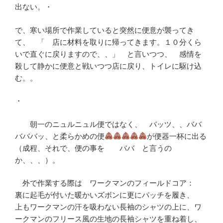
出ない。・
で、寒い場所で作業していると突然に便意が襲ってき
て、 「 店に材料を取りに帰ってきます。１０分くら
いで直ぐに戻りますので、、」 と言いつつ、 感情を
殺して静かに便意と戦いつつ店に戻り、トイレに駆け込
む。。
・
朝一のニュルニュル便ではなく、 バッツ、、ババ
バババッ、と柔らかめの便
が便器一杯に出る
（成程、それで、便の事を ババ と言うの
か、、、）。
外で作業する際は ワークマンのフィールドコア：
裏に起毛が付いた暖かいズボンに更にパッチを履き、
上もワークマンの汗を吸わない長袖のシャツの上に、ワ
ークマンのフリース風の生地の長袖シャツを重ね着し、