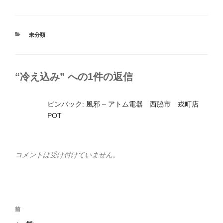
カ
未分類
テ
ゴ
リ
ー
“冷え込み” への1件の返信
ピンバック:
風邪 – アトム電器 西脇市 戎町店
POT
コメントは受け付けていません。
投
前
前
稿
の