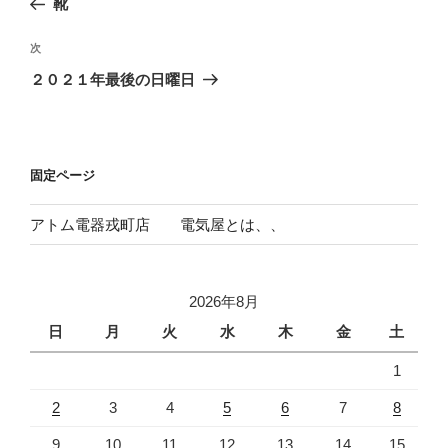
靴
ナ
投
ビ
稿
次
次
ゲ
の
２０２１年最後の日曜日
投
ー
稿
シ
ョ
固定ページ
ン
アトム電器戎町店 電気屋とは、、
2026年8月
日
月
火
水
木
金
土
1
2
3
4
5
6
7
8
9
10
11
12
13
14
15