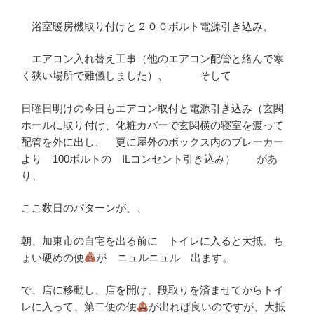
浴室暖房機取り付けと２００ボルト電源引き込み、
エアコン入れ替え工事（他のエアコン配管と絡んで寒
く狭い場所で難儀しました）、 そして
日曜日明けの今日もエアコン取付と電源引き込み（玄関
ホールに取り付け、化粧カバーで玄関横の寝室を渡って
配管を外に出し、 更に屋外のボックス内のブレーカー
より 100ボルトの ILコンセント引き込み） があ
り、
ここ数日のパターンが、、
朝、加東市の自宅を出る前に トイレに入ると大抵、ち
ょい硬めの便
が ニュルニュル 出ます。
で、店に移動し、店を開け、段取りを済ませてからトイ
レに入って、第二便の便
が出れば良いのですが、大抵