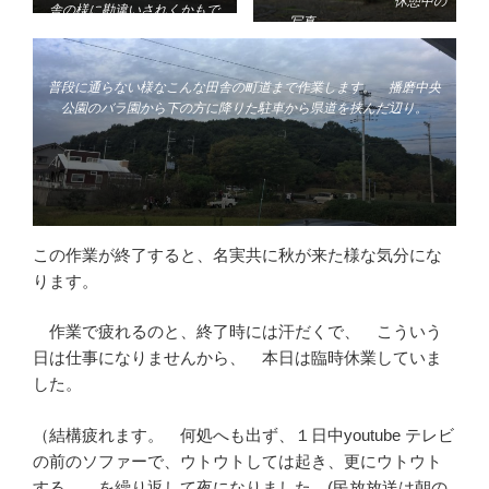
休憩中の
舎の様に勘違いされくかもで
写真。
す。
普段に通らない様なこんな田舎の町道まで作業します。 播磨中央
公園のバラ園から下の方に降りた駐車から県道を挟んだ辺り。
この作業が終了すると、名実共に秋が来た様な気分にな
ります。
作業で疲れるのと、終了時には汗だくで、 こういう
日は仕事になりませんから、 本日は臨時休業していま
した。
（結構疲れます。 何処へも出ず、１日中youtube テレビ
の前のソファーで、ウトウトしては起き、更にウトウト
する を繰り返して夜になりました。(民放放送は朝の