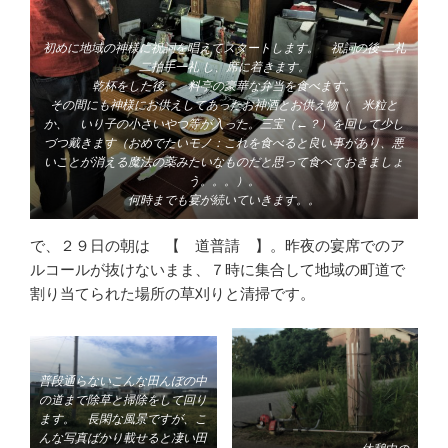
初めに地域の神様に祝詞を唱えてスタートします。 祝詞の後
二礼
二拍手一礼
し、席に着きます。
乾杯をした後、 料亭の豪華な弁当を食べます。
その間にも神様にお供えしてあったお神酒とお供え物（ 米粒と
か、 いり子の小さいやつ等が入った。三宝（←？）を回して少し
づつ戴きます（おめでたいモノ：これを食べると良い事があり、悪
いことが消える魔法の薬みたいなものだと思って食べておきましょ
う。。。）。
何時までも宴が続いていきます。。
で、２９日の朝は 【 道普請 】。昨夜の宴席でのア
ルコールが抜けないまま、７時に集合して地域の町道で
割り当てられた場所の草刈りと清掃です。
普段通らないこんな田んぼの中
の道まで除草と掃除をして回り
ます。 長閑な風景ですが、こ
んな写真ばかり載せると凄い田