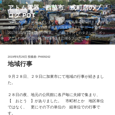
コ
アトム電器 西脇市 戎町店のブ
ン
ログ POT
テ
ン
コンビニの数より減ってしまった街中の電気屋【煩悩のままに綴
ツ
るブログ】 ムンバイの世界最大の洗濯場（ドビーガードです）
2017年10月に訪れた際の写真。この時はインドのタクシーにボッ
へ
タクられたのも思い出。煩悩のままに綴るブログ。。。
ス
キ
ッ
投
2019年9月29日
投稿者:
PHI09242
プ
稿
地域行事
日:
９月２８日、２９日に加東市にて地域の行事が続きまし
た。
２８日の夜、地元の公民館に各戸毎に夫婦で集まり、
【 おとう 】がありました。 市町村とか 地区単位
ではなく、 更にその下の単位の 組単位での行事で
す。