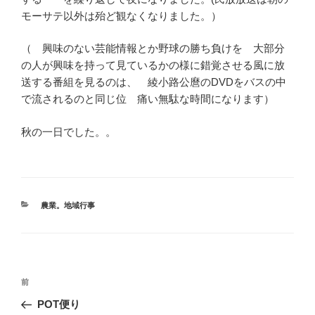
モーサテ以外は殆ど観なくなりました。）
（ 興味のない芸能情報とか野球の勝ち負けを 大部分
の人が興味を持って見ているかの様に錯覚させる風に放
送する番組を見るのは、 綾小路公麿のDVDをバスの中
で流されるのと同じ位 痛い無駄な時間になります）
秋の一日でした。。
カ
農業。地域行事
テ
ゴ
リ
ー
投
前
前
稿
の
POT便り
ナ