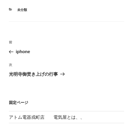
カ
未分類
テ
ゴ
リ
ー
投
前
前
稿
の
iphone
ナ
投
ビ
稿
次
次
ゲ
の
光明寺御焚き上げの行事
投
ー
稿
シ
ョ
固定ページ
ン
アトム電器戎町店 電気屋とは、、