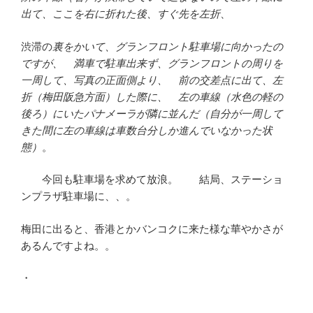
出て、ここを右に折れた後、すぐ先を左折
、
渋滞の
裏をかいて、グランフロント駐車場に向かったの
ですが、 満車で駐車出来ず、グランフロントの周りを
一周して、写真の正面側より、 前の交差点に出て、左
折（梅田阪急方面）した際に、 左の車線（水色の軽の
後ろ）にいたパナメーラが隣に並んだ（自分が一周して
きた間に左の車線は車数台分しか進んでいなかった状
態）
。
今回も駐車場を求めて放浪。 結局、ステーショ
ンプラザ駐車場に、、。
梅田に出ると、香港とかバンコクに来た様な華やかさが
あるんですよね。。
・