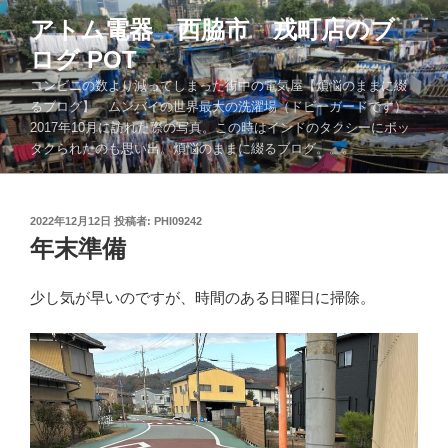
コ
アトム電器 西脇市 戎町店のブ
ン
ログ POT
テ
ン
コンビニの数より減ってしまった街中の電気屋【煩悩のままに綴
ツ
るブログ】 ムンバイの世界最大の洗濯場（ドビーガードです）
2017年10月に訪れた際の写真。この時はインドのタクシーにボッ
へ
タクられたのも思い出。煩悩のままに綴るブログ。。。
ス
キ
ッ
投
2022年12月12日
投稿者:
PHI09242
プ
稿
年末準備
日:
少し気が早いのですが、時間のある日曜日に掃除。