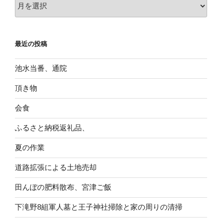
ア
ー
カ
イ
最近の投稿
ブ
池水当番、通院
頂き物
会食
ふるさと納税返礼品、
夏の作業
道路拡張による土地売却
田んぼの肥料散布、宮津ご飯
下滝野8組軍人墓と王子神社掃除と家の周りの清掃