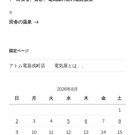
ナ
投
ビ
稿
次
次
ゲ
の
田舎の温泉
投
ー
稿
シ
ョ
固定ページ
ン
アトム電器戎町店 電気屋とは、、
2026年8月
日
月
火
水
木
金
土
1
2
3
4
5
6
7
8
9
10
11
12
13
14
15