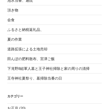
池水当番、通院
頂き物
会食
ふるさと納税返礼品、
夏の作業
道路拡張による土地売却
田んぼの肥料散布、宮津ご飯
下滝野8組軍人墓と王子神社掃除と家の周りの清掃
王寺神社夏祭り、墓掃除当番の日
カテゴリー
お正月
(20)