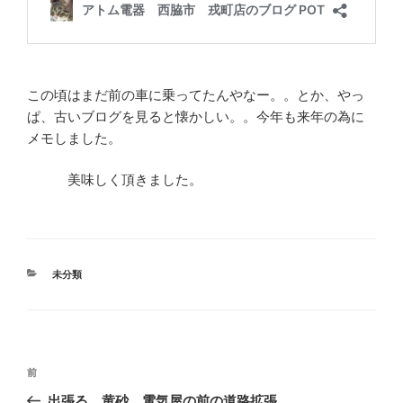
この頃はまだ前の車に乗ってたんやなー。。とか、やっ
ぱ、古いブログを見ると懐かしい。。今年も来年の為に
メモしました。
美味しく頂きました。
カ
未分類
テ
ゴ
リ
ー
投
前
前
稿
の
出張る、黄砂、電気屋の前の道路拡張