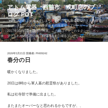
コ
アトム電器 西脇市 戎町店のブ
ン
ログ POT
テ
ン
コンビニの数より減ってしまった街中の電気屋【煩悩のままに綴
ツ
るブログ】 ムンバイの世界最大の洗濯場（ドビーガードです）
2017年10月に訪れた際の写真。この時はインドのタクシーにボッ
へ
タクられたのも思い出。煩悩のままに綴るブログ。。。
ス
キ
ッ
投
2026年3月21日
投稿者:
PHI09242
プ
稿
春分の日
日:
暖かくなりました。
20日は8時から軍人墓の慰霊祭がありました。
私は社寺部で準備に出ました。
またまたオーバーなと思われるかもですが、、