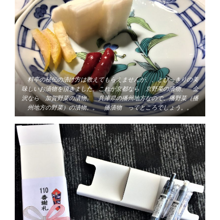
料亭の秘伝の漬け方は教えてもらえませんが、、とびっきりの美
味しいお漬物を頂きました。これが京都なら 京野菜の漬物、 金
沢なら 加賀野菜の漬物。 兵庫県の播州地方なので、播野菜（播
州地方の野菜）の漬物。。 播漬物 ってところでしょう。。