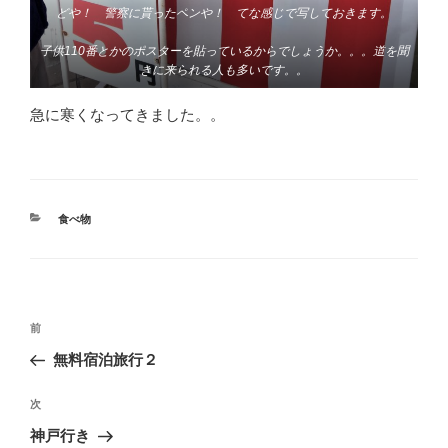
どや！ 警察に貰ったペンや！ てな感じで写しておきます。
子供110番とかのポスターを貼っているからでしょうか。。。道を聞
きに来られる人も多いです。。
急に寒くなってきました。。
カ
食べ物
テ
ゴ
リ
ー
投
前
前
稿
の
無料宿泊旅行２
ナ
投
ビ
稿
次
次
ゲ
の
神戸行き