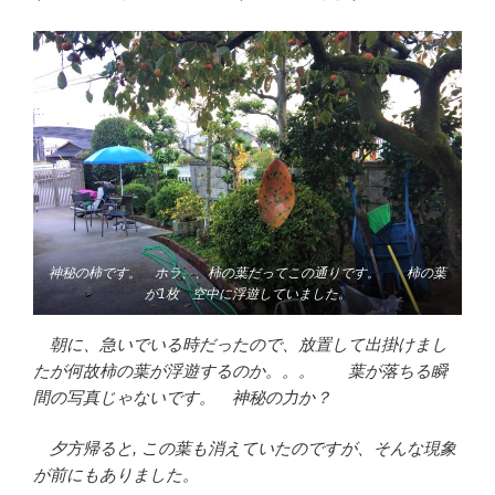
神秘の柿です。 ホラ、、柿の葉だってこの通りです。
柿の葉
が1枚 空中に浮遊していました。
朝に、急いでいる時だったので、放置して出掛けまし
たが何故柿の葉が浮遊するのか。。。 葉が落ちる瞬
間の写真じゃないです。 神秘の力か？
夕方帰ると, この葉も消えていたのですが、そんな現象
が前にもありました。