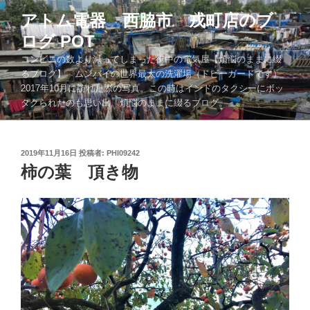
コ
アトム電器 西脇市 戎町店のブ
ン
ログ POT
テ
ン
コンビニの数より減ってしまった街中の電気屋【煩悩のままに綴
ツ
るブログ】 ムンバイの世界最大の洗濯場（ドビーガードです）
2017年10月に訪れた際の写真。この時はインドのタクシーにボッ
へ
タクられたのも思い出。煩悩のままに綴るブログ。。。
ス
キ
ッ
投
2019年11月16日
投稿者:
PHI09242
プ
稿
柿の葉 頂き物
日: