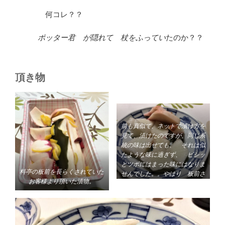
何コレ？？
ポッター君 が隠れて 杖をふってい
たのか？？
頂き物
前も真似て、ネットで漬け方を
見て、漬けたのですが、同じ系
統の味は出せても、 それは似
たような味に過ぎず、 ビシッ
とツボにはまった味にはなりま
料亭の板前を長らくされていた
せんでした。。やはり 板前さ
お客様より頂いた漬物。
んが漬けた物は美味しいです。