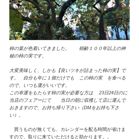
柿の葉が色着いてきました。 樹齢１００年以上の神
秘の柿の実です。
大変美味しく、しかも【良いツキが詰まった柿の実】で
す。 自分も年に１個だけでも この柿の実 を食べる
ので、いつも運がいいです。
この幸運をもたらす柿の実が必要な方は 23日24日のに
当店のフェアーにて 当日の朝に収穫して店に運んで
おきますので、お持ち帰り下さい（DMをお持ち下さ
い）。
買うものが無くても、カレンダーを配る時間が省けま
すので、取りに来ていただけると助かります。。