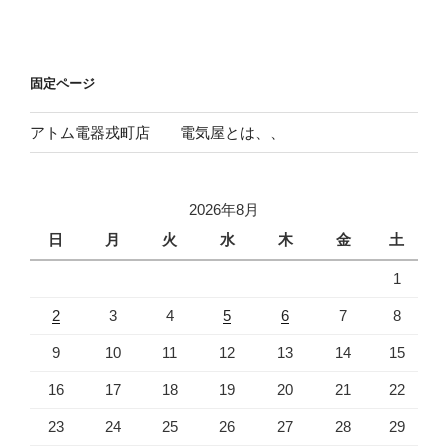
投
ー
稿
シ
ョ
固定ページ
ン
アトム電器戎町店 電気屋とは、、
2026年8月
日
月
火
水
木
金
土
1
2
3
4
5
6
7
8
9
10
11
12
13
14
15
16
17
18
19
20
21
22
23
24
25
26
27
28
29