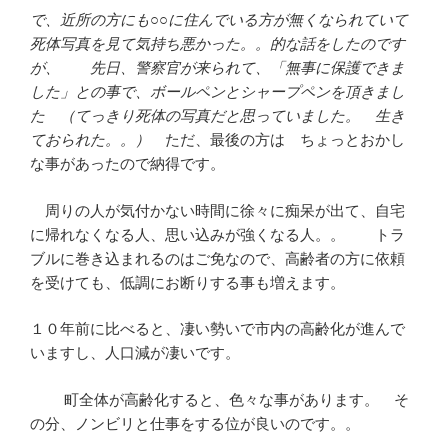
で、近所の方にも○○に住んでいる方が無くなられていて
死体写真を見て気持ち悪かった。。的な話をしたのです
が、 先日、警察官が来られて、「無事に保護できま
した」との事で、ボールペンとシャープペンを頂きまし
た （てっきり死体の写真だと思っていました。 生き
ておられた。。）
ただ、最後の方は ちょっとおかし
な事があったので納得です。
周りの人が気付かない時間に徐々に痴呆が出て、自宅
に帰れなくなる人、思い込みが強くなる人。。 トラ
ブルに巻き込まれるのはご免なので、高齢者の方に依頼
を受けても、低調にお断りする事も増えます。
１０年前に比べると、凄い勢いで市内の高齢化が進んで
いますし、人口減が凄いです。
町全体が高齢化すると、色々な事があります。 そ
の分、ノンビリと仕事をする位が良いのです。。