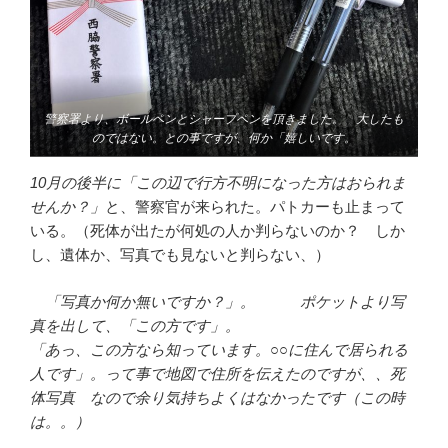
警察署より、ボールペンとシャープペンを頂きました。 大したも
のではない。との事ですが、何か「嬉しいです。
10月の後半に「この辺で行方不明になった方はおられま
せんか？」
と、警察官が来られた。パトカーも止まって
いる。（死体が出たが何処の人か判らないのか？ しか
し、遺体か、写真でも見ないと判らない、）
「写真か何か無いですか？」。
ポケットより写
真を出して、「この方です」。
「あっ、この方なら知っています。○○に住んで居られる
人です」。って事で地図で住所を伝えたのですが、、死
体写真 なので余り気持ちよくはなかったです（この時
は。。）