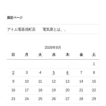
ー
稿
シ
ョ
固定ページ
ン
アトム電器戎町店 電気屋とは、、
2026年8月
日
月
火
水
木
金
土
1
2
3
4
5
6
7
8
9
10
11
12
13
14
15
16
17
18
19
20
21
22
23
24
25
26
27
28
29