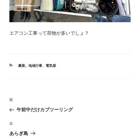
エアコン工事って荷物が多いでしょ？
カ
農業。地域行事
、
電気屋
テ
ゴ
リ
ー
投
前
前
稿
の
午前中だけカブツーリング
ナ
投
ビ
稿
次
次
ゲ
の
あらぎ島
投