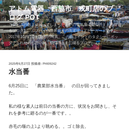
コ
アトム電器 西脇市 戎町店のブ
ン
ログ POT
テ
ン
コンビニの数より減ってしまった街中の電気屋【煩悩のままに綴
ツ
るブログ】 ムンバイの世界最大の洗濯場（ドビーガードです）
2017年10月に訪れた際の写真。この時はインドのタクシーにボッ
へ
タクられたのも思い出。煩悩のままに綴るブログ。。。
ス
キ
ッ
投
2025年6月27日
投稿者:
PHI09242
プ
稿
水当番
日:
6月25日に 「農業部水当番」 の日が回ってきまし
た。
私の様な素人は前日の当番の方に、状況をお聞きし、そ
れを参考に廻るのが一番です。。
赤毛の堰の上⤵より眺める。。ゴミ除去。