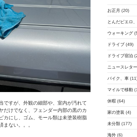
お正月
(20)
とんだピエロ
ウォーキング
(
ドライブ
(49)
ドライブ宿泊
(
ニュースレタ
バイク、車
(11
マイルで移動
(
休暇
(64)
当ですが、外観の細部や、室内が汚れて
ヤだけでなく、フェンダー内部の黒のカ
家の塗装
(4)
ピカにし、ゴム、モール類は未塗装樹脂
未分類
(177)
済まない。。。
海外
(6)