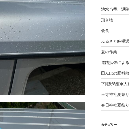
池水当番、通
頂き物
会食
ふるさと納税
夏の作業
道路拡張によ
田んぼの肥料
下滝野8組軍人
王寺神社夏祭
春日神社夏祭
カテゴリー