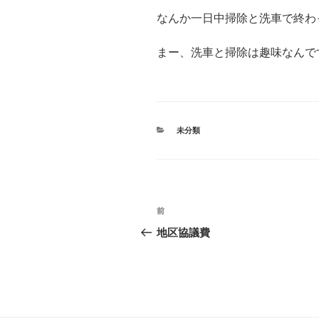
なんか一日中掃除と洗車で終
まー、洗車と掃除は趣味なんで
カ
未分類
テ
ゴ
リ
ー
投
前
前
稿
の
地区協議費
投
ナ
稿
ビ
ゲ