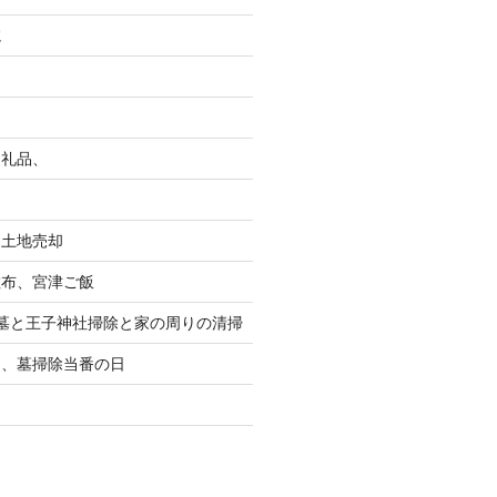
院
返礼品、
る土地売却
散布、宮津ご飯
墓と王子神社掃除と家の周りの清掃
り、墓掃除当番の日
り