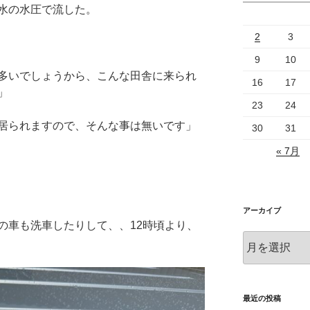
水の水圧で流した。
2
3
9
10
多いでしょうから、こんな田舎に来られ
16
17
」
23
24
居られますので、そんな事は無いです」
30
31
« 7月
アーカイブ
の車も洗車したりして、、12時頃より、
ア
ー
カ
イ
ブ
最近の投稿