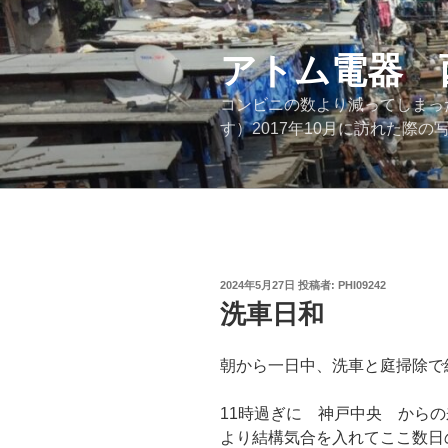
コ
ン
テ
アトム電器 
ン
コンビニの数より減ってしまっ
ツ
す）2017年10月に訪れた
へ
ス
キ
ッ
プ
投
2024年5月27日
投稿者:
PHI09242
稿
洗車日和
日:
朝から一日中、洗車と庭掃除で
11時過ぎに 神戸中央 からの
より結構気合を入れてここ数日