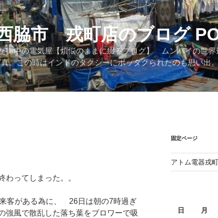
西脇市 戎町店のブログ PO
た街中の電気屋【煩悩のままに綴るブログ】 ムンバイの世界
際の写真。この時はインドのタクシーにボッタクられたのも思い出
固定ページ
アトム電器戎
終わってしまった。。
来客がある為に、 26日は朝の7時過ぎ
日
月
の強風で散乱した落ち葉をブロワーで吸