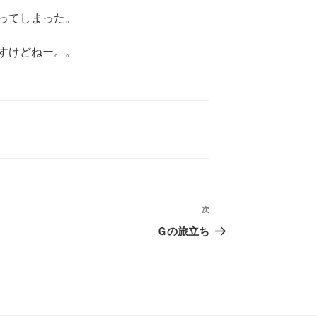
わってしまった。
すけどねー。。
次
次
の
Ｇの旅立ち
投
稿