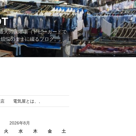
T
最大の洗濯場（ドビーガードで
。煩悩のままに綴るブログ。。。
町店 電気屋とは、、
2026年8月
火
水
木
金
土