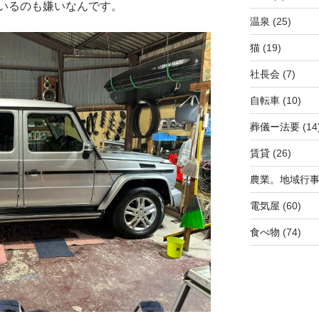
いるのも嫌いなんです。
温泉
(25)
猫
(19)
社長会
(7)
自転車
(10)
葬儀ー法要
(14
賃貸
(26)
農業。地域行
電気屋
(60)
食べ物
(74)