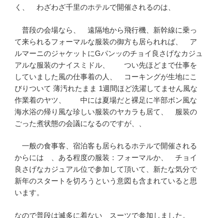
く、 わざわざ千里のホテルで開催されるのは、
普段の会場なら、 遠隔地から飛行機、新幹線に乗っ
て来られるフォーマルな服装の御方も居られれば、 ア
ルマーニのジャケットにGパンッのチョイ良さげなカジュ
アルな服装のナイスミドル、 つい先ほどまで仕事を
していました風の仕事着の人、 コーキングが生地にこ
びりついて 薄汚れたまま 1週間ほど洗濯してません風な
作業着のヤツ、 中には夏場だと裸足に半部ボン風な
海水浴の帰り風な珍しい服装のヤカラも居て、 服装の
ごった煮状態の会議になるのですが、、
一般の食事客、宿泊客も居られるホテルで開催される
からには 、ある程度の服装：フォーマルか、 チョイ
良さげなカジュアル位で参加して頂いて、新たな気分で
新年のスタートを切ろうという意図も含まれていると思
います。
なので普段は滅多に着ない スーツで参加しました。