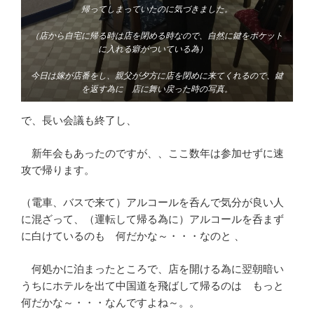
帰ってしまっていたのに気づきました。
（店から自宅に帰る時は店を閉める時なので、自然に鍵をポケット
に入れる癖がついている為）
今日は嫁が店番をし、親父が夕方に店を閉めに来てくれるので、鍵
を返す為に 店に舞い戻った時の写真。
で、長い会議も終了し、
新年会もあったのですが、、ここ数年は参加せずに速
攻で帰ります。
（電車、バスで来て）アルコールを呑んで気分が良い人
に混ざって、（運転して帰る為に）アルコールを呑まず
に白けているのも 何だかな～・・・なのと 、
何処かに泊まったところで、店を開ける為に翌朝暗い
うちにホテルを出て中国道を飛ばして帰るのは もっと
何だかな～・・・なんですよね～。。