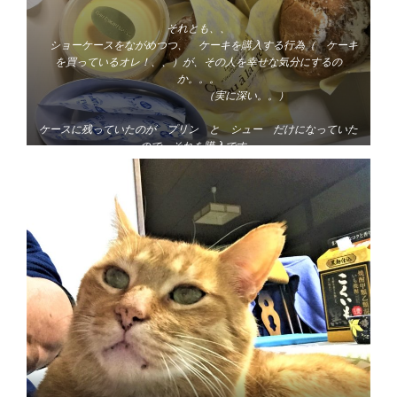
それとも、、
ショーケースをながめつつ、 ケーキを購入する行為（ ケーキ
を買っているオレ！、、）が、その人を幸せな気分にするの
か。。。
（実に深い。。）
ケースに残っていたのが プリン と シュー だけになっていた
ので、それを購入です。
新年会に参加しても多分腹が空き気味でホテルを出たら、 帰りの
名塩サービスエリアか 赤松パーキングエリアで、何か買っている
と思いますので、良いです。。