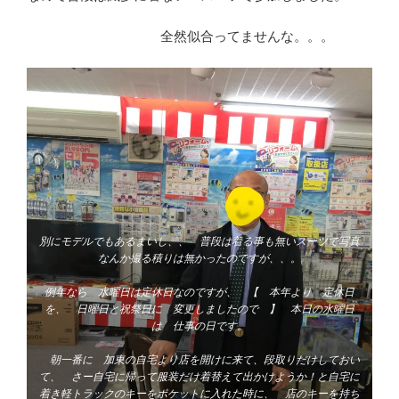
全然似合ってませんな。。。
別にモデルでもあるまいし、、 普段は着る事も無いスーツで写真
なんか撮る積りは無かったのですが、、。
例年なら 水曜日は定休日なのですが、 【 本年より 定休日
を、 日曜日と祝祭日に 変更しましたので 】 本日の水曜日
は 仕事の日です。
朝一番に 加東の自宅より店を開けに来て、段取りだけしておい
て、 さー自宅に帰って服装だけ着替えて出かけようか！と自宅に
着き軽トラックのキーをポケットに入れた時に、 店のキーを持ち