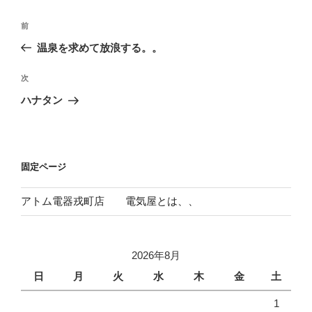
投
前
前
稿
の
温泉を求めて放浪する。。
ナ
投
ビ
稿
次
次
ゲ
の
ハナタン
投
ー
稿
シ
ョ
固定ページ
ン
アトム電器戎町店 電気屋とは、、
2026年8月
日
月
火
水
木
金
土
1