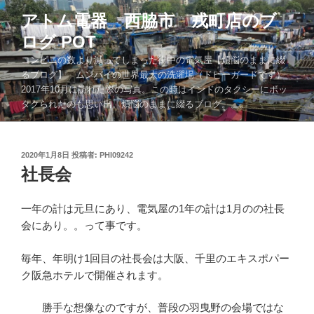
コ
アトム電器 西脇市 戎町店のブ
ン
ログ POT
テ
ン
コンビニの数より減ってしまった街中の電気屋【煩悩のままに綴
ツ
るブログ】 ムンバイの世界最大の洗濯場（ドビーガードです）
2017年10月に訪れた際の写真。この時はインドのタクシーにボッ
へ
タクられたのも思い出。煩悩のままに綴るブログ。。。
ス
キ
ッ
投
2020年1月8日
投稿者:
PHI09242
プ
稿
社長会
日:
一年の計は元旦にあり、電気屋の1年の計は1月のの社長
会にあり。。って事です。
毎年、年明け1回目の社長会は大阪、千里のエキスポパー
ク阪急ホテルで開催されます。
勝手な想像なのですが、普段の羽曳野の会場ではな