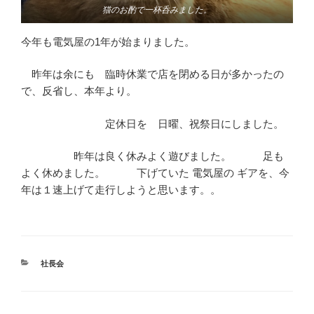
猫のお酌で一杯呑みました。
今年も電気屋の1年が始まりました。
昨年は余にも 臨時休業で店を閉める日が多かったの
で、反省し、本年より。
定休日を 日曜、祝祭日にしました。
昨年は良く休みよく遊びました。 足も
よく休めました。 下げていた 電気屋の ギアを、今
年は１速上げて走行しようと思います。。
カ
社長会
テ
ゴ
リ
ー