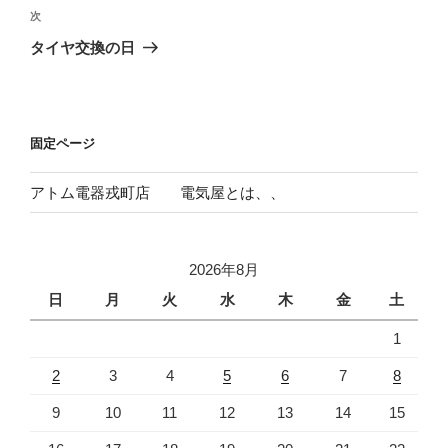
ビ
稿
次
次
ゲ
の
タイヤ交換の日
投
ー
稿
シ
ョ
固定ページ
ン
アトム電器戎町店 電気屋とは、、
2026年8月
日
月
火
水
木
金
土
1
2
3
4
5
6
7
8
9
10
11
12
13
14
15