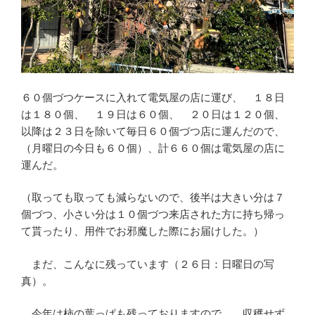
６０個づつケースに入れて電気屋の店に運び、 １８日
は１８０個、 １９日は６０個、 ２０日は１２０個、
以降は２３日を除いて毎日６０個づつ店に運んだので、
（月曜日の今日も６０個）、計６６０個は電気屋の店に
運んだ。
（取っても取っても減らないので、後半は大きい分は７
個づつ、小さい分は１０個づつ来店された方に持ち帰っ
て貰ったり、用件でお邪魔した際にお届けした。）
まだ、こんなに残っています（２６日：日曜日の写
真）。
今年は柿の葉っぱも残っておりますので、 収穫せず