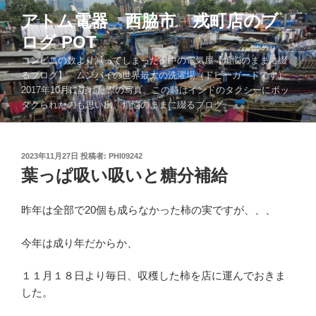
コ
アトム電器 西脇市 戎町店のブ
ン
ログ POT
テ
ン
コンビニの数より減ってしまった街中の電気屋【煩悩のままに綴
ツ
るブログ】 ムンバイの世界最大の洗濯場（ドビーガードです）
2017年10月に訪れた際の写真。この時はインドのタクシーにボッ
へ
タクられたのも思い出。煩悩のままに綴るブログ。。。
ス
キ
ッ
投
2023年11月27日
投稿者:
PHI09242
プ
稿
葉っぱ吸い吸いと糖分補給
日:
昨年は全部で20個も成らなかった柿の実ですが、、、
今年は成り年だからか、
１１月１８日より毎日、収穫した柿を店に運んでおきま
した。