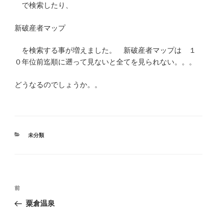
で検索したり、
新破産者マップ
を検索する事が増えました。 新破産者マップは １
０年位前迄順に遡って見ないと全てを見られない。。。
どうなるのでしょうか。。
カ
未分類
テ
ゴ
リ
ー
投
前
前
稿
の
粟倉温泉
ナ
投