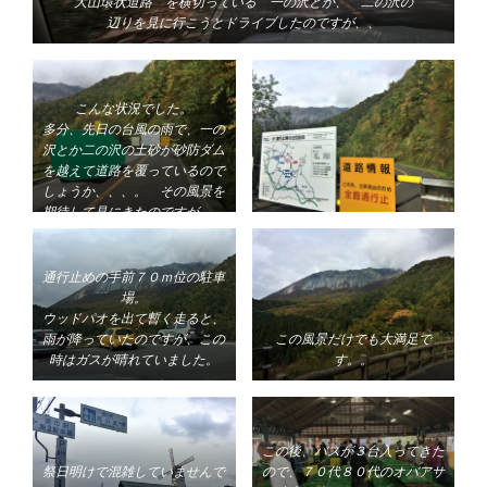
大山環状道路 を横切っている 一の沢とか、 二の沢の
辺りを見に行こうとドライブしたのですが、、
こんな状況でした。
多分、先日の台風の雨で、一の
沢とか二の沢の土砂が砂防ダム
を越えて道路を覆っているので
しょうか、、、。 その風景を
期待して見にきたのですが、、
見られませんでした。
通行止めの手前７０ｍ位の駐車
場。
ウッドパオを出て暫く走ると、
雨が降っていたのですが、
この
この風景だけでも大満足で
時はガスが晴れていました。
す。。
この後、バスが３台入ってきた
祭日明けで混雑していませんで
ので、７０代８０代のオバアサ