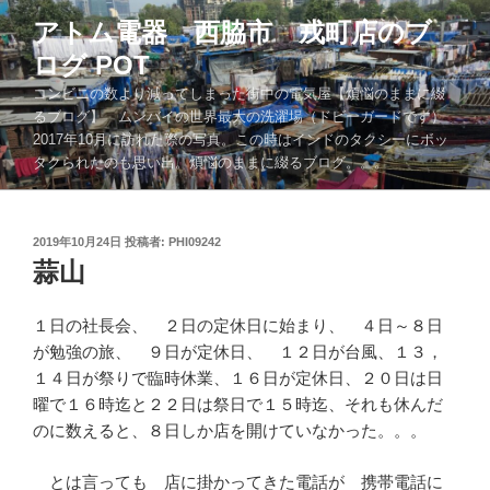
コ
アトム電器 西脇市 戎町店のブ
ン
ログ POT
テ
ン
コンビニの数より減ってしまった街中の電気屋【煩悩のままに綴
ツ
るブログ】 ムンバイの世界最大の洗濯場（ドビーガードです）
2017年10月に訪れた際の写真。この時はインドのタクシーにボッ
へ
タクられたのも思い出。煩悩のままに綴るブログ。。。
ス
キ
ッ
投
2019年10月24日
投稿者:
PHI09242
プ
稿
蒜山
日:
１日の社長会、 ２日の定休日に始まり、 ４日～８日
が勉強の旅、 ９日が定休日、 １２日が台風、１３，
１４日が祭りで臨時休業、１６日が定休日、２０日は日
曜で１６時迄と２２日は祭日で１５時迄、それも休んだ
のに数えると、８日しか店を開けていなかった。。。
とは言っても 店に掛かってきた電話が 携帯電話に