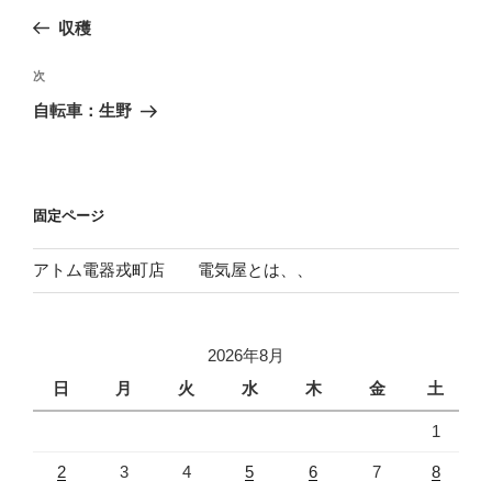
稿
の
収穫
ナ
投
ビ
稿
次
次
ゲ
の
自転車：生野
投
ー
稿
シ
ョ
固定ページ
ン
アトム電器戎町店 電気屋とは、、
2026年8月
日
月
火
水
木
金
土
1
2
3
4
5
6
7
8