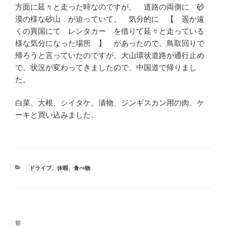
方面に延々と走った時なのですが、 道路の両側に 砂
漠の様な砂山 が迫っていて、 気分的に 【 遥か遠
くの異国にて レンタカー を借りて延々と走っている
様な気分になった場所 】 があったので、鳥取回りで
帰ろうと言っていたのですが、大山環状道路が通行止め
で、状況が変わってきましたので、中国道で帰りまし
た。
白菜、大根、シイタケ、漬物、ジンギスカン用の肉、ケ
ーキと買い込みました。
カ
ドライブ
、
休暇
、
食べ物
テ
ゴ
リ
ー
投
前
前