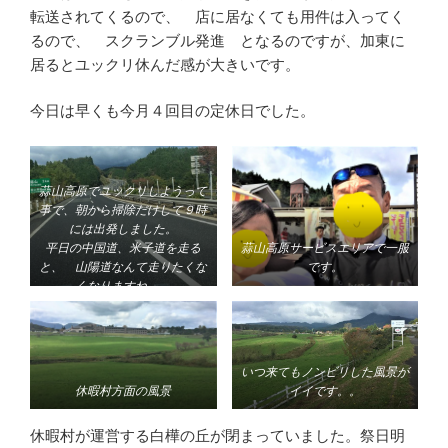
転送されてくるので、 店に居なくても用件は入ってく
るので、 スクランブル発進 となるのですが、加東に
居るとユックリ休んだ感が大きいです。
今日は早くも今月４回目の定休日でした。
蒜山高原でユックリしようって
事で、朝から掃除だけして９時
には出発しました。
平日の中国道、米子道を走る
蒜山高原サービスエリアで一服
と、 山陽道なんて走りたくな
です。
くなりますね。。
いつ来てもノンビリした風景が
休暇村方面の風景
イイです。。
休暇村が運営する白樺の丘が閉まっていました。祭日明