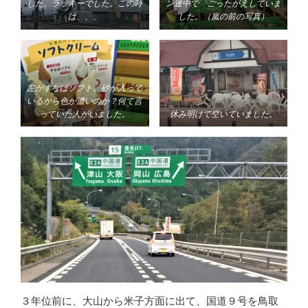
した。ラッキーでした。この時
ン連中で ごったがえしていま
は、、、
した。（嵐の前の写真）
左がすなばソフト。砂が入って
いるから色が濃いのか？何て言
っていた人がいました。
休み明けで空いていました。
３年位前に、大山から米子方面に出て、国道９号を鳥取