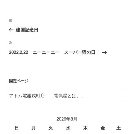
リ
ー
投
前
前
稿
の
建国記念日
ナ
投
ビ
稿
次
次
ゲ
の
2022,2,22 ニーニーニー スーパー猫の日
投
ー
稿
シ
ョ
固定ページ
ン
アトム電器戎町店 電気屋とは、、
2026年8月
日
月
火
水
木
金
土