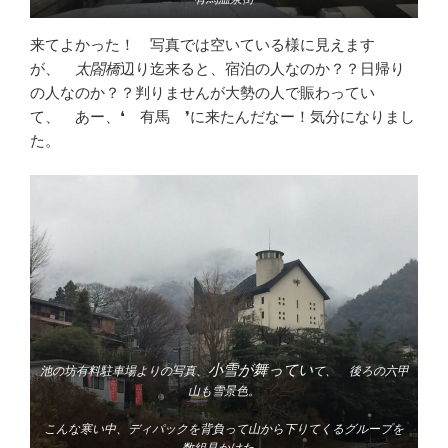
来てよかった！ 写真では空いている様に見えます
が、
太閤橋
辺り迄来ると、宿泊の人なのか？？日帰り
の人なのか？？判りませんが大勢の人で賑わってい
て、 あー、❛ 有馬 ❜に来たんだなー！気分になりまし
た。
小雪が舞ってい
池の坊有料駐車場よりの写真、
て、 後ろの六甲
山も雪景色。
こんな寒い中、ディパックを背負って山から下りてくるグループを
数組見かけた。