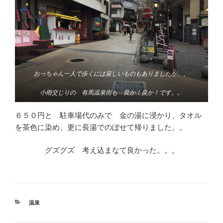
おっちゃん一人で歩くには寂しいものもありましたが、、
小雨交じりの 有馬温泉街も 良か！良か！です。。
６５０円と 駐車場代のみで 金の湯に浸かり、タオル
を茶色に染め、更に長湯でのぼせて帰りました。。
グズグズ 考え込まなて良かった。。。
カ
温泉
テ
ゴ