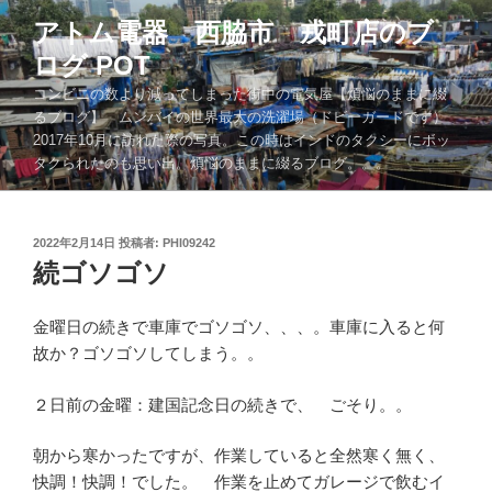
コ
アトム電器 西脇市 戎町店のブ
ン
ログ POT
テ
ン
コンビニの数より減ってしまった街中の電気屋【煩悩のままに綴
ツ
るブログ】 ムンバイの世界最大の洗濯場（ドビーガードです）
2017年10月に訪れた際の写真。この時はインドのタクシーにボッ
へ
タクられたのも思い出。煩悩のままに綴るブログ。。。
ス
キ
ッ
投
2022年2月14日
投稿者:
PHI09242
プ
稿
続ゴソゴソ
日:
金曜日の続きで車庫でゴソゴソ、、、。車庫に入ると何
故か？ゴソゴソしてしまう。。
２日前の金曜：建国記念日の続きで、 ごそり。。
朝から寒かったですが、作業していると全然寒く無く、
快調！快調！でした。 作業を止めてガレージで飲むイ