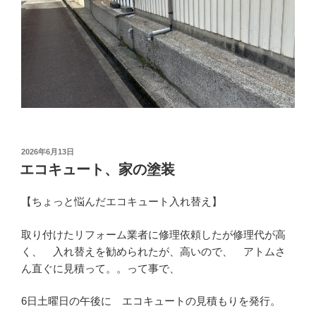
投
2026年6月13日
稿
エコキュート、家の塗装
日:
【ちょっと悩んだエコキュート入れ替え】
取り付けたリフォーム業者に修理依頼したが修理代が高
く、 入れ替えを勧められたが、高いので、 アトムさ
ん直ぐに見積って。。って事で、
6日土曜日の午後に エコキュートの見積もりを発行。