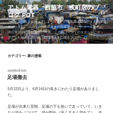
コ
アトム電器 西脇市 戎町店のブ
ン
ログ POT
テ
ン
コンビニの数より減ってしまった街中の電気屋【煩悩のままに綴
ツ
るブログ】 ムンバイの世界最大の洗濯場（ドビーガードです）
2017年10月に訪れた際の写真。この時はインドのタクシーにボッ
へ
タクられたのも思い出。煩悩のままに綴るブログ。。。
ス
キ
ッ
カテゴリー:
家の塗装
プ
投
2026年6月15日
稿
足場撤去
日:
5月22日より、6月14日の長きにわたり足場がありまし
た。
足場が出来た翌朝、足場の下を急いで走っていて、いき
なり頭をぶつけて、頭が割れ（深く大きく切れて）、血