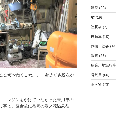
温泉
(25)
猫
(19)
社長会
(7)
自転車
(10)
葬儀ー法要
(14
賃貸
(26)
農業。地域行
なな何やねんこれ。。 前よりも散らか
電気屋
(60)
食べ物
(73)
、エンジンをかけていなかった乗用車の
て事で、昼食後に亀岡の湯ノ花温泉往