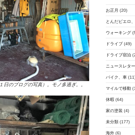
お正月
(20)
とんだピエロ
ウォーキング
(
ドライブ
(49)
ドライブ宿泊
(
ニュースレタ
バイク、車
(11
１日のブログの写真）。モノ多過ぎ。。
マイルで移動
(
休暇
(64)
家の塗装
(4)
未分類
(177)
海外
(6)