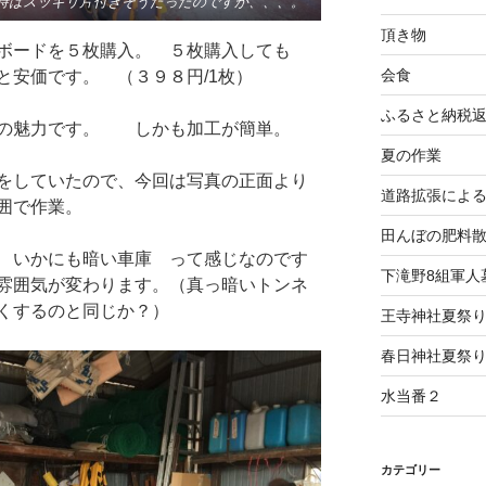
時はスッキリ片付きそうだったのですが、、、。
頂き物
膏ボードを５枚購入。 ５枚購入しても
会食
と安価です。 （３９８円/1枚）
ふるさと納税
の魅力です。 しかも加工が簡単。
夏の作業
をしていたので、今回は写真の正面より
道路拡張によ
囲で作業。
田んぼの肥料
 いかにも暗い車庫 って感じなのです
下滝野8組軍人
雰囲気が変わります。（真っ暗いトンネ
くするのと同じか？）
王寺神社夏祭
春日神社夏祭
水当番２
カテゴリー