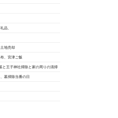
返礼品、
る土地売却
散布、宮津ご飯
墓と王子神社掃除と家の周りの清掃
り、墓掃除当番の日
り