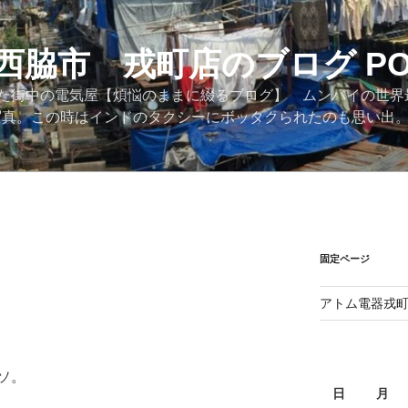
西脇市 戎町店のブログ PO
た街中の電気屋【煩悩のままに綴るブログ】 ムンバイの世界
際の写真。この時はインドのタクシーにボッタクられたのも思い出
固定ページ
アトム電器戎
ソ。
日
月