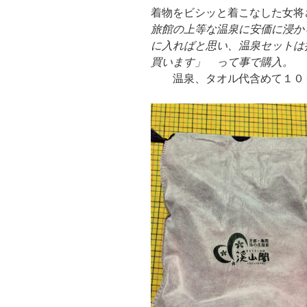
着物をビシッと着こなした女将
旅館の上等な温泉に安価に浸か
に入ればと思い、温泉セットは
買います」 って事で購入。
温泉、タオル代含めて１００