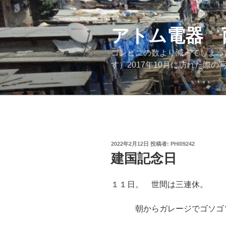
コ
ン
テ
アトム電器 
ン
コンビニの数より減ってしまっ
ツ
す）2017年10月に訪れた
へ
ス
キ
ッ
プ
投
2022年2月12日
投稿者:
PHI09242
稿
建国記念日
日:
１１日。 世間は三連休。
朝からガレージでゴソゴ