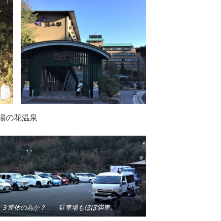
湯の花温泉
、３連休の為か？ 駐車場もほぼ満車。