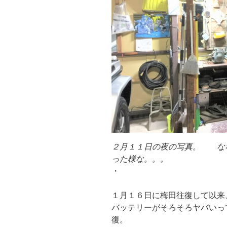
２月１１日の夜の写真。 な
った様な。。。
・
１月１６日に梅田往復して以来
バッテリーがそろそろヤバいっ
復。