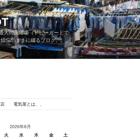
T
最大の洗濯場（ドビーガードで
。煩悩のままに綴るブログ。。。
町店 電気屋とは、、
2026年8月
火
水
木
金
土