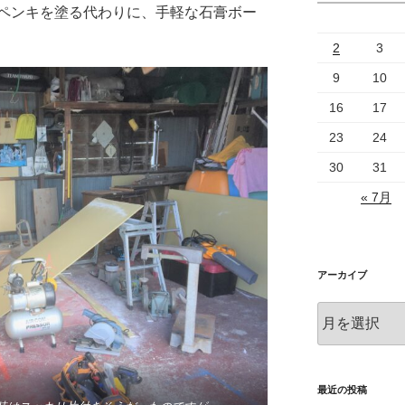
ンキを塗る代わりに、手軽な石膏ボー
2
3
9
10
16
17
23
24
30
31
« 7月
アーカイブ
ア
ー
カ
イ
ブ
最近の投稿