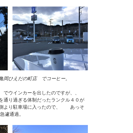
亀岡ひえだの町店 でコーヒー。
 でウインカーを出したのですが、、
を通り過ぎる体制だったランクル４０が
口側より駐車場に入ったので、 あっそ
、急遽通過。