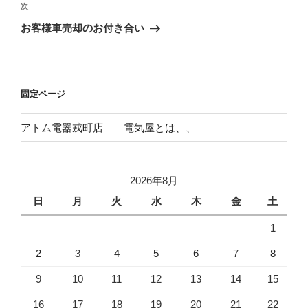
ビ
稿
次
次
ゲ
の
お客様車売却のお付き合い
投
ー
稿
シ
ョ
固定ページ
ン
アトム電器戎町店 電気屋とは、、
2026年8月
日
月
火
水
木
金
土
1
2
3
4
5
6
7
8
9
10
11
12
13
14
15
16
17
18
19
20
21
22