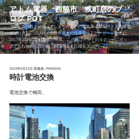
コ
アトム電器 西脇市 戎町店のブ
ン
ログ POT
テ
ン
コンビニの数より減ってしまった街中の電気屋【煩悩のままに綴
ツ
るブログ】 ムンバイの世界最大の洗濯場（ドビーガードです）
2017年10月に訪れた際の写真。この時はインドのタクシーにボッ
へ
タクられたのも思い出。煩悩のままに綴るブログ。。。
ス
キ
ッ
投
2023年9月12日
投稿者:
PHI09242
プ
稿
時計電池交換
日:
電池交換で梅田。