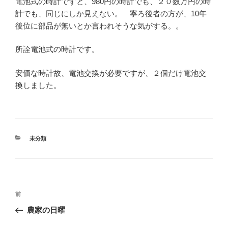
電池式の時計ですと、980円の時計でも、２０数万円の時
計でも、同じにしか見えない。 寧ろ後者の方が、10年
後位に部品が無いとか言われそうな気がする。。
所詮電池式の時計です。
安価な時計故、電池交換が必要ですが、２個だけ電池交
換しました。
カ
未分類
テ
ゴ
リ
ー
投
前
前
稿
の
農家の日曜
ナ
投