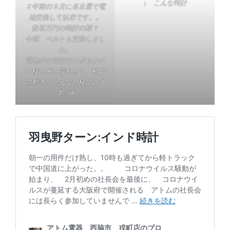
↓ こんな時計
２年前の９月に名古屋で電
池交換して以来です。。
数百万円の時計の様？
今回、ベルトも交換しまし
た。
電池式の時計だと悟られな
い様に腕を震わせて、秒針
の動きが見えない様にしま
す w