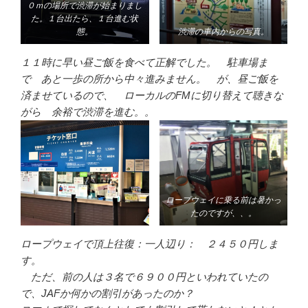
０ｍの場所で渋滞が始まりまし
た。１台出たら、１台進む状
態。
渋滞の車内からの写真。
１１時に早い昼ご飯を食べて正解でした。 駐車場ま
で あと一歩の所から中々進みません。 が、昼ご飯を
済ませているので、 ローカルのFMに切り替えて聴きな
がら 余裕で渋滞を進む。。
ロープウェイに乗る前は暑かっ
たのですが、、。
ロープウェイで頂上往復：一人辺り： ２４５０円しま
す。
ただ、前の人は３名で６９００円といわれていたの
で、JAFか何かの割引があったのか？