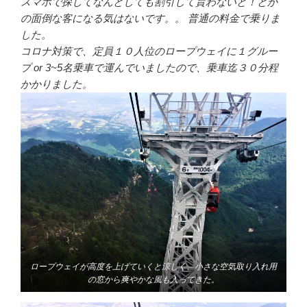
スマホで探してなんとしても割引して貰わないと！とか
の面倒な客になる気はないです。。
普通の料金で乗りま
した。
コロナ対策で、定員１０人位のロープウェイに１グルー
プ or 3~5名乗車で運んでいましたので、乗車迄３０分程
かかりました。
ロープウェイが高度を上げていくと涼しく、小さな空気取り入れ用
の窓から爽やかな風も入ってきた。