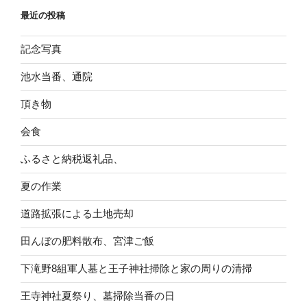
イ
最近の投稿
ブ
記念写真
池水当番、通院
頂き物
会食
ふるさと納税返礼品、
夏の作業
道路拡張による土地売却
田んぼの肥料散布、宮津ご飯
下滝野8組軍人墓と王子神社掃除と家の周りの清掃
王寺神社夏祭り、墓掃除当番の日