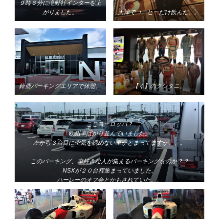
９時６分に滝野社インターを上
がりました。
大津でコーヒーだけ飲んだ。。
鈴鹿パーキングエリアで休憩。
【く】のクシタニ。
ここヨーロッパ？
欧州車ばかり
並んでいました。
左から３台目に空気を読めない車がとまってますが、、。
このパーキング、車好きな人が集まるパーキングなのか？？
NSXが２０台程集まっていました。
ハーレーのオフ会とかもされていた。。