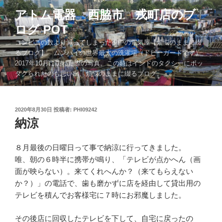
コ
アトム電器 西脇市 戎町店のブ
ン
ログ POT
テ
ン
コンビニの数より減ってしまった街中の電気屋【煩悩のままに綴
ツ
るブログ】 ムンバイの世界最大の洗濯場（ドビーガードです）
2017年10月に訪れた際の写真。この時はインドのタクシーにボッ
へ
タクられたのも思い出。煩悩のままに綴るブログ。。。
ス
キ
ッ
投
2020年8月30日
投稿者:
PHI09242
プ
稿
納涼
日:
８月最後の日曜日って事で納涼に行ってきました。
唯、朝の６時半に携帯が鳴り、「テレビが点かへん（画
面が映らない）。来てくれへんか？（来てもらえない
か？）」の電話で、歯も磨かずに店を経由して貸出用の
テレビを積んでお客様宅に７時にお邪魔しました。
その後店に回収したテレビを下して、自宅に戻ったの