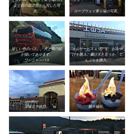
より目の前の窓から写した写
真。
ロープウェイ乗り場の写真。
珍しい色のバス。 犬と猫の絵
土山サービスエリアで おみや
が描いてあります。
げを購入。揚げ天と言うか、て
ワンニャンバス
んぷらを購入。
宝塚北で休憩。
糖分補給。