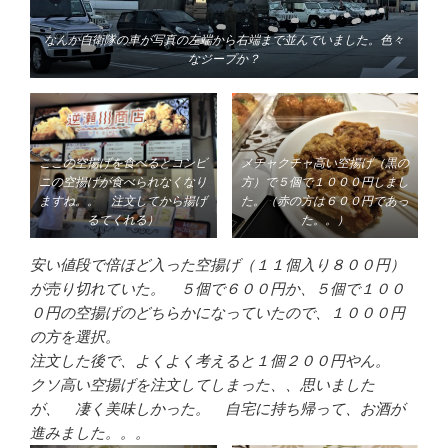
なんか自衛隊の車が写真の左端から右端まで並んでいました。色々
なジープか？
ここの空揚げを食べるとコンビ
メチャクチャ高い空揚げ（黒の
ニの空揚げが食べられなくなり
方）で５個で１０００円しまし
ますね。。 注文してから揚げ
た。（赤の方は６００円であっ
るてくれる）
た。。）
安い値段で倍ほど入った空揚げ（１１個入り８００円）
が売り切れていた。 ５個で６００円か、５個で１００
０円の空揚げのどちらかになっていたので、１０００円
の方を選択。
注文した後で、よくよく考えると１個２００円やん。
クソ高い空揚げを注文してしまった、、思いました
が、 凄く美味しかった。 自宅に持ち帰って、お酒が
進みました。。。