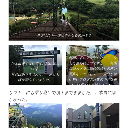
冬場はスキー場にでもなるのか？？
顔隠さずにアップしたら？ な
んて言われるのですが、 毎回
頂上は暑くないです。結構涼し
毎回カメラ目線の気持ちの悪い
いです。
写真をアップして、 自分が狭
写真はありませんが、 赤とん
い狭いブログの世界の小さな番
ぼが飛んでいました。
人です的な人も減りました。
何より、お情け頂戴的な商業ブ
リフト にも乗り継いで頂上まできました。。本当に涼
ログでもないです。煩悩のまま
しかった。
のブログです。
この男前は 店頭で現物 を見
るのが一番！
下りのロープウェイ乗り場の列