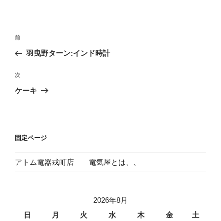
投
前
前
稿
の
羽曳野ターン:インド時計
ナ
投
ビ
稿
次
次
ゲ
の
ケーキ
投
ー
稿
シ
ョ
固定ページ
ン
アトム電器戎町店 電気屋とは、、
2026年8月
日
月
火
水
木
金
土