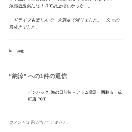
体感温度的には１０℃以上涼しかった。。
ドライブも楽しんで、大満足で帰りました。 久々の
息抜きでした。
カ
休暇
テ
ゴ
リ
ー
“納涼” への1件の返信
ピンバック:
海の日前後 – アトム電器 西脇市 戎
町店 POT
コメントは受け付けていません。