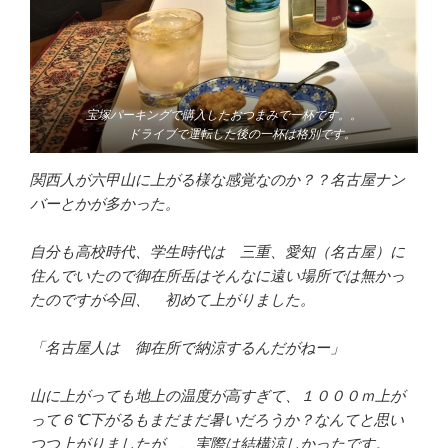
宝塚パーキングで購入したおつまみで一杯です。。
ドライブで運転した後の一杯は格別です。
関西人が六甲山に上がる様な感覚なのか？？名古屋ナン
バーとかが多かった。
自分も高校時代、学生時代は 三重、愛知（名古屋）に
住んでいたので御在所岳はそんなに遠い場所では無かっ
たのですが今回、 初めて上がりました。
「名古屋人は 御在所で納涼するんだがねー」
山に上がっても地上の温度が高すぎて、１０００ｍ上が
って６℃下がるもまだまだ暑いだろうか？なんてと思い
つつ上がりましたが、、実際は結構涼しかったです。