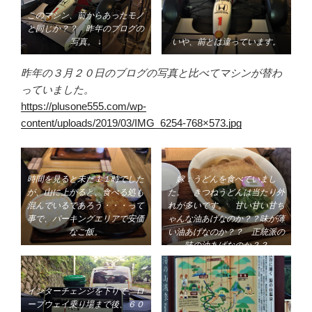
このマシン、前からあったモノ
と同じか？？ 昨年のブログの
写真。 ↓
いや、前とは違っています。
昨年の３月２０日のブログの写真と比べてマシンが替わ
っていました。
https://plusone555.com/wp-
content/uploads/2019/03/IMG_6254-768×573.jpg
嫁：うどんを食べていまし
時間を見ると未だ１１時でした
た。 きつねうどんは当たり外
が、山に上がると、食べる処も
れが多いです。 甘い甘い甘ち
混んでいるであろう・・・って
ゃんな油あげなのか？？味が薄
事で、パーキングエリアで安価
い油あげなのか？？ 正統派の
なご飯。
味の油あげなのか？？
賭けです。
きつねうどんなのに、かけうど
んです。
インターチェンジを下りて、ロ
ープウェイ乗り場まで後、６０