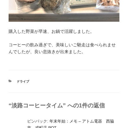
購入した野菜が早速、お鍋で活躍しました。
コーヒーの飲み過ぎで、美味しいご馳走は食べられませ
んでしたが、良い息抜きが出来ました。
カ
ドライブ
テ
ゴ
リ
ー
“淡路コーヒータイム” への1件の返信
ピンバック:
年末年始：メモ – アトム電器 西脇
市 戎町店 POT