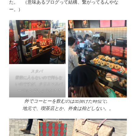
た。 （意味あるブログって結構、繋がってるんやな
ー。）
スタバ
普段に入らないので判らな
いのですが、クリスマスバ
ージョンでしょうか？？
外でコーヒーを飲むのは出掛けた時位で,
地元で、喫茶店とか、外食は殆どしない。。