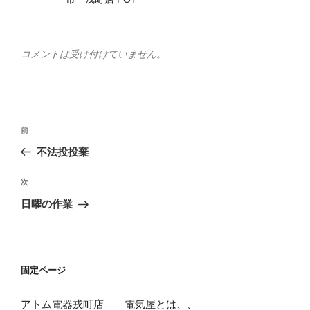
コメントは受け付けていません。
投
前
前
稿
の
不法投投棄
ナ
投
ビ
稿
次
次
ゲ
の
日曜の作業
投
ー
稿
シ
ョ
固定ページ
ン
アトム電器戎町店 電気屋とは、、