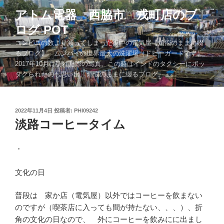
コ
アトム電器 西脇市 戎町店のブ
ン
ログ POT
テ
ン
コンビニの数より減ってしまった街中の電気屋【煩悩のままに綴
ツ
るブログ】 ムンバイの世界最大の洗濯場（ドビーガードです）
2017年10月に訪れた際の写真。この時はインドのタクシーにボッ
へ
タクられたのも思い出。煩悩のままに綴るブログ。。。
ス
キ
ッ
投
2022年11月4日
投稿者:
PHI09242
プ
稿
淡路コーヒータイム
日:
・
文化の日
普段は 家か店（電気屋）以外ではコーヒーを飲まない
のですが（喫茶店に入っても間が持たない、、、）、折
角の文化の日なので、 外にコーヒーを飲みにに出まし