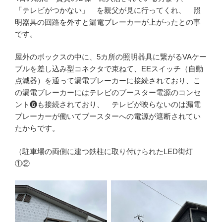
「テレビがつかない」 を親父が見に行ってくれ、 照
明器具の回路を外すと漏電ブレーカーが上がったとの事
です。
屋外のボックスの中に、5カ所の照明器具に繋がるVAケー
ブルを差し込み型コネクタで束ねて、EEスイッチ（自動
点滅器）を通って漏電ブレーカーに接続されており、こ
の漏電ブレーカーにはテレビのブースター電源のコンセ
ント❻も接続されており、 テレビが映らないのは漏電
ブレーカーが働いてブースターへの電源が遮断されてい
たからです。
（駐車場の両側に建つ鉄柱に取り付けられたLED街灯
①②