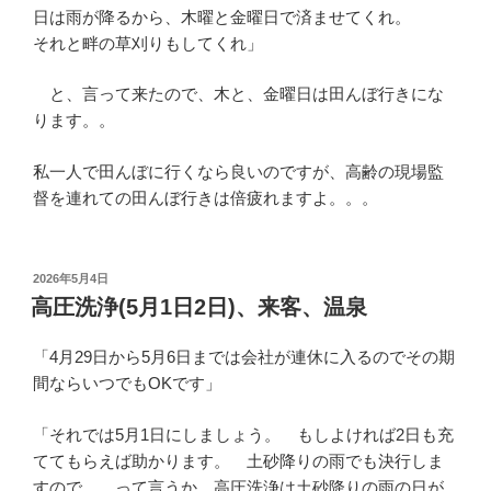
日は雨が降るから、木曜と金曜日で済ませてくれ。
それと畔の草刈りもしてくれ」
と、言って来たので、木と、金曜日は田んぼ行きにな
ります。。
私一人で田んぼに行くなら良いのですが、高齢の現場監
督を連れての田んぼ行きは倍疲れますよ。。。
投
2026年5月4日
稿
高圧洗浄(5月1日2日)、来客、温泉
日:
「4月29日から5月6日までは会社が連休に入るのでその期
間ならいつでもOKです」
「それでは5月1日にしましょう。 もしよければ2日も充
ててもらえば助かります。 土砂降りの雨でも決行しま
すので、、って言うか、高圧洗浄は土砂降りの雨の日が