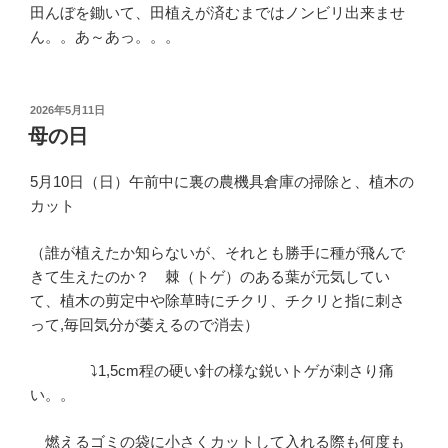
田んぼを鋤いて、田植えが済むまではノンビリ出来ませ
ん。。あ～あっ。。。
投
2026年5月11日
稿
母の日
日:
5月10日（日）午前中に裏の農機具倉庫の掃除と、植木の
カット
（誰が植えたか知らないが、それとも勝手に種が飛んで
きて生えたのか？ 棘（トゲ）のある葉が元気してい
て、植木の剪定中や除草時にチクリ、チクリと指に刺さ
って,毎回気分が萎えるので消去）
⤵1,5cm程の硬い針の様な鋭いトゲが刺さり痛
い。。
燃えるゴミの袋に小さくカットして入れる際も何度も