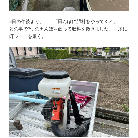
5日の午後より、 「田んぼに肥料をやってくれ」
との事で3つの田んぼを廻って肥料を撒きました。 序に
畔シートを敷く。