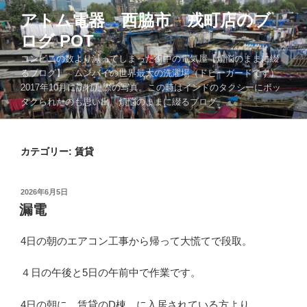
コ
アトム電器 西脇市 戎町店のブ
ン
ログ POT
テ
ン
コンビニの数より減ってしまった街中の電気屋【煩悩のままに綴
ツ
るブログ】 ムンバイの世界最大の洗濯場（ドビーガードです）
2017年10月に訪れた際の写真。この時はインドのタクシーにボッ
へ
タクられたのも思い出。煩悩のままに綴るブログ。。。
ス
キ
ッ
カテゴリー:
賃貸
プ
投
2026年6月5日
稿
漏電
日:
4日の朝のエアコン工事から帰って大慌てで段取。
４日の午後と5日の午前中で作業です。
4日の朝に 賃貸のD棟 に入居されている方より、