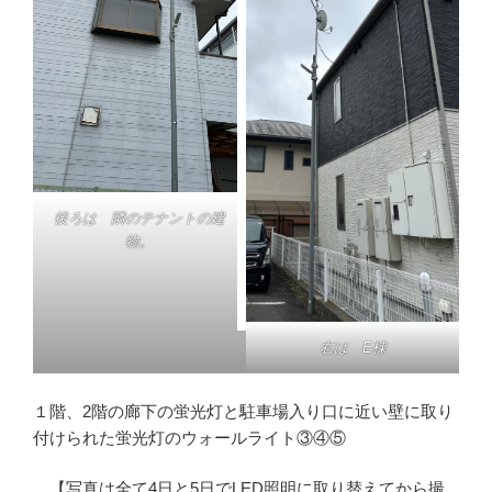
後ろは 隣のテナントの建
物。
右は E棟
１階、2階の廊下の蛍光灯と駐車場入り口に近い壁に取り
付けられた蛍光灯のウォールライト③④⑤
【写真は全て4日と5日でLED照明に取り替えてから撮