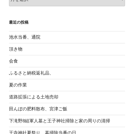
ー
カ
イ
最近の投稿
ブ
池水当番、通院
頂き物
会食
ふるさと納税返礼品、
夏の作業
道路拡張による土地売却
田んぼの肥料散布、宮津ご飯
下滝野8組軍人墓と王子神社掃除と家の周りの清掃
王寺神社夏祭り、墓掃除当番の日