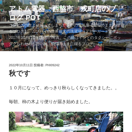
コ
アトム電器 西脇市 戎町店のブ
ン
ログ POT
テ
ン
コンビニの数より減ってしまった街中の電気屋【煩悩のままに綴
ツ
るブログ】 ムンバイの世界最大の洗濯場（ドビーガードです）
2017年10月に訪れた際の写真。この時はインドのタクシーにボッ
へ
タクられたのも思い出。煩悩のままに綴るブログ。。。
ス
キ
ッ
投
2022年10月11日
投稿者:
PHI09242
プ
稿
秋です
日:
１０月になって、めっきり秋らしくなってきました。。
毎朝、柿の木より便りが届き始めました。