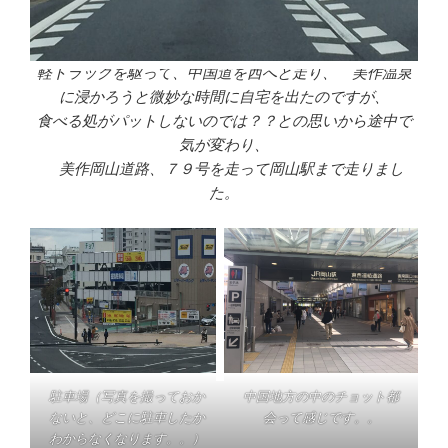
軽トラックを駆って、中国道を西へと走り、 美作温泉
に浸かろうと微妙な時間に自宅を出たのですが、
食べる処がパットしないのでは？？との思いから途中で
気が変わり、
美作岡山道路、７９号を走って岡山駅まで走りまし
た。
駐車場（写真を撮っておか
中国地方の中のチョット都
ないと、どこに駐車したか
会って感じです。。
わからなくなります。。）