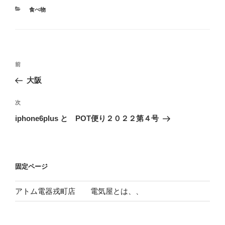
カ
食べ物
テ
ゴ
リ
ー
投
前
前
稿
の
大阪
ナ
投
ビ
稿
次
次
ゲ
の
iphone6plus と POT便り２０２２第４号
投
ー
稿
シ
ョ
固定ページ
ン
アトム電器戎町店 電気屋とは、、