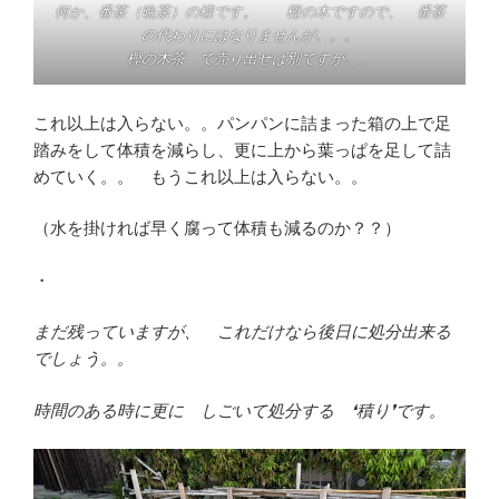
何か、番茶（晩茶）の様です。 樫の木ですので、 番茶
の代わりにはなりませんが。。。
樫の木茶 で売り出せば別ですが。。
これ以上は入らない。。パンパンに詰まった箱の上で足
踏みをして体積を減らし、更に上から葉っぱを足して詰
めていく。。 もうこれ以上は入らない。。
（水を掛ければ早く腐って体積も減るのか？？）
・
まだ残っていますが、 これだけなら後日に処分出来る
でしょう。。
時間のある時に更に しごいて処分する ❛積り❜です。