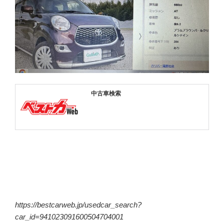
https://bestcarweb.jp/usedcar_search?
car_id=941023091600504704001