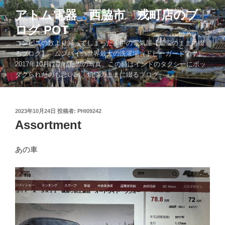
コ
アトム電器 西脇市 戎町店のブ
ン
ログ POT
テ
ン
コンビニの数より減ってしまった街中の電気屋【煩悩のままに綴
ツ
るブログ】 ムンバイの世界最大の洗濯場（ドビーガードです）
2017年10月に訪れた際の写真。この時はインドのタクシーにボッ
へ
タクられたのも思い出。煩悩のままに綴るブログ。。。
ス
キ
ッ
投
2023年10月24日
投稿者:
PHI09242
プ
稿
Assortment
日:
あの車