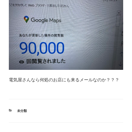
電気屋さんなら何処のお店にも来るメールなのか？？？
カ
未分類
テ
ゴ
リ
ー