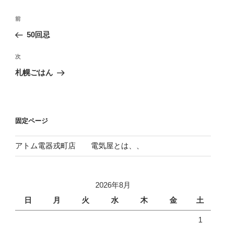
投
前
前
稿
の
50回忌
ナ
投
ビ
稿
次
次
ゲ
の
札幌ごはん
投
ー
稿
シ
ョ
固定ページ
ン
アトム電器戎町店 電気屋とは、、
2026年8月
日
月
火
水
木
金
土
1