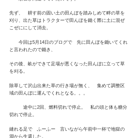
先ず、 耕す前の固い土の田んぼを踏みしめて畔の草を
刈り、出た草はトラクターで田んぼを鋤く際に土に混ぜ
こぜににして消去。
今回は5月14日のブログで 先に田んぼを鋤いてくれ
と言われたので鋤き、
その後、畝ができて足場が悪くなった田んぼに立って草
を刈る。
除草して沢山出来た草の行き場が無く、 集めて調整区
域の田んぼに運んでくれとなる。。。
途中に2回、燃料切れで停止。 私の頭と体も糖分
切れで停止。
縺れる足で ふーふー 言いながら午前中一杯で地獄の
淵から生還した。