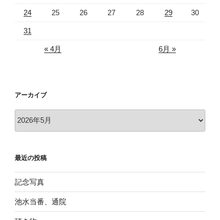
24
25
26
27
28
29
30
31
« 4月
6月 »
アーカイブ
ア
ー
カ
イ
最近の投稿
ブ
記念写真
池水当番、通院