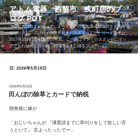
コ
アトム電器 西脇市 戎町店のブ
ン
ログ POT
テ
ン
コンビニの数より減ってしまった街中の電気屋【煩悩のままに綴
ツ
るブログ】 ムンバイの世界最大の洗濯場（ドビーガードです）
2017年10月に訪れた際の写真。この時はインドのタクシーにボッ
へ
タクられたのも思い出。煩悩のままに綴るブログ。。。
ス
キ
ッ
日:
2026年5月19日
プ
投
2026年5月19日
稿
田んぼの除草とカードで納税
日:
朝食後に嫁が
「おじいちゃんが 『溝普請までに草刈りをして欲しい言
うといて』 言よったったでー」