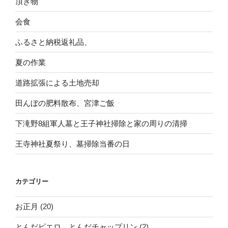
頂き物
会食
ふるさと納税返礼品、
夏の作業
道路拡張による土地売却
田んぼの肥料散布、宮津ご飯
下滝野8組軍人墓と王子神社掃除と家の周りの清掃
王寺神社夏祭り、墓掃除当番の日
カテゴリー
お正月
(20)
とんだピエロ、とんだチャップリン
(2)