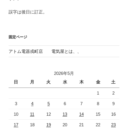
誤字は後日に訂正。
固定ページ
アトム電器戎町店 電気屋とは、、
2026年5月
日
月
火
水
木
金
土
1
2
3
4
5
6
7
8
9
10
11
12
13
14
15
16
17
18
19
20
21
22
23